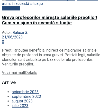
Actualitate
Greva profesorilor măreşte salariile preoţilor!
Cum s-a ajuns în această situație
Autor:
Raluca S.
21/06/2023
0
Preoții ar putea beneficia indirect de majorările salariale
obținute de profesori în urma grevei. Potrivit legii, salariile
clericilor sunt calculate pe baza celor ale profesorilor.
Veniturile preoților...
Vezi mai mult
Details
Arhive
octombrie 2023
septembrie 2023
august 2023
iulie 2023