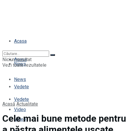
Acasa
Niciun rezultat
Acasa
News
Vezi toate rezultatele
News
Vedete
Vedete
Acasă
Actualitate
Video
Cele mai bune metode pentru
Video
a păstra alimentele uscate