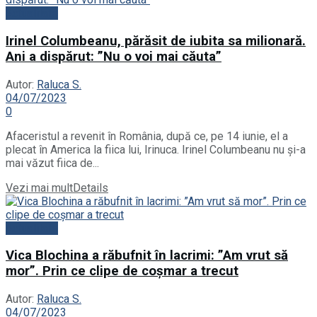
Actualitate
Irinel Columbeanu, părăsit de iubita sa milionară.
Ani a dispărut: ”Nu o voi mai căuta”
Autor:
Raluca S.
04/07/2023
0
Afaceristul a revenit în România, după ce, pe 14 iunie, el a
plecat în America la fiica lui, Irinuca. Irinel Columbeanu nu și-a
mai văzut fiica de...
Vezi mai mult
Details
Actualitate
Vica Blochina a răbufnit în lacrimi: ”Am vrut să
mor”. Prin ce clipe de coșmar a trecut
Autor:
Raluca S.
04/07/2023