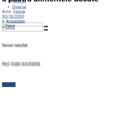
Diverse
Diverse
Autor:
Felicia
30/10/2020
în
Actualitate
Niciun rezultat
Niciun rezultat
Vezi toate rezultatele
Vezi toate rezultatele
Contact