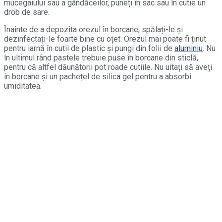
mucegaiului sau a gândăceilor, puneți în sac sau în cutie un
drob de sare.
Înainte de a depozita orezul în borcane, spălați-le și
dezinfectați-le foarte bine cu oțet. Orezul mai poate fi ținut
pentru iarnă în cutii de plastic și pungi din folii de
aluminiu
. Nu
în ultimul rând pastele trebuie puse în borcane din sticlă,
pentru că altfel dăunătorii pot roade cutiile. Nu uitați să aveți
în borcane și un pachețel de silica gel pentru a absorbi
umiditatea.