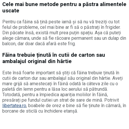
Cele mai bune metode pentru a păstra alimentele
uscate
Pentru ca făina să țină peste iarnă și să nu vă treziți cu tot
felul de probleme, cel mai bine ar fi să o păstrați în frigider.
Din păcate însă, există mult prea puțin spațiu. Așa că puteți
alege cămara, unde să fie răcoare permanent sau un dulap din
balcon, dar doar dacă afară este frig.
Făina trebuie ținută în cutii de carton sau
ambalajul original din hârtie
Este însă foarte important să știți că făina trebuie ținută în
cutii de carton dur sau ambalajul său original din hârtie. Aveți
mare grijă să amestecați în făină odată la câteva zile cu o
paletă din lemn pentru a lăsa loc aerului să pătrundă.
Totodată, pentru a împiedica apariția moliilor în făină,
presărați pe fundul cutiei un strat de sare de mină. Potrivit
libertatea.ro
, boabele de orez e bine să fie ținute în cămară, în
borcane de sticlă cu închidere etanșă.