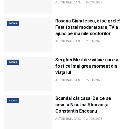
AUTOR:
RALUCA S.
07/09/2023
Roxana Ciuhulescu, clipe grele!
NEWS
Fata fostei moderatoare TV a
ajuns pe mâinile doctorilor
AUTOR:
RALUCA S.
23/08/2023
Serghei Mizil dezvăluie care a
NEWS
fost cel mai greu moment din
viaţa lui
AUTOR:
RALUCA S.
22/08/2023
Scandal cât casa! De ce se
NEWS
ceartă Niculina Stoican și
Constantin Enceanu
AUTOR:
RALUCA S.
21/08/2023