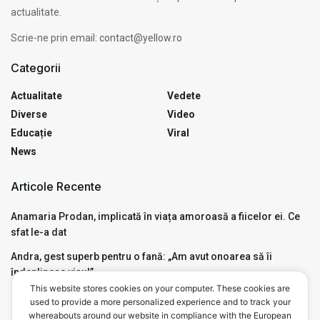
actualitate.
Scrie-ne prin email:
contact@yellow.ro
Categorii
Actualitate
Vedete
Diverse
Video
Educație
Viral
News
Articole Recente
Anamaria Prodan, implicată în viața amoroasă a fiicelor ei. Ce
sfat le-a dat
Andra, gest superb pentru o fană: „Am avut onoarea să îi
îndeplinesc visul”
This website stores cookies on your computer. These cookies are
Motivul pentru care Mircea Badea a avut nevoie de Ambulanță,
used to provide a more personalized experience and to track your
live, în emisiunea de la Antena 3. Ce a pățit
whereabouts around our website in compliance with the European