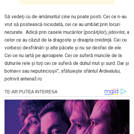
Să vedeţi cu de-amănuntul cine nu poate posti. Cei ce n-au
vrut să postească niciodată, cei ce au umblat prin locuri
necurate. Adică prin casele mucărilor (pocăiţilor), jidovilor, a
celor ce au căzut de la dragoste şi dreapta credinţă. Cei ce
vorbesc desfrânări şi alte păcate şi nu se desfac de ele.
Cei ce nu iartă pe aproapele. Cei ce suferă muncile de la
duhurile rele şi toţi cei ce suferă de duhul mut şi surd. Dar şi
bolnavii sau neputincioşii”, sfătuiește sfântul Ardealului,
potrivit antena3.ro.