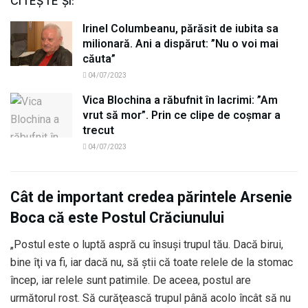
CITEȘTE ȘI:
Irinel Columbeanu, părăsit de iubita sa
milionară. Ani a dispărut: ”Nu o voi mai
căuta”
04/07/2023
Vica Blochina a răbufnit în lacrimi: ”Am
vrut să mor”. Prin ce clipe de coșmar a
trecut
04/07/2023
Cât de important credea părintele Arsenie
Boca că este Postul Crăciunului
„Postul este o luptă aspră cu însuşi trupul tău. Dacă birui,
bine îţi va fi, iar dacă nu, să ştii că toate relele de la stomac
încep, iar relele sunt patimile. De aceea, postul are
următorul rost. Să curăţească trupul până acolo încât să nu