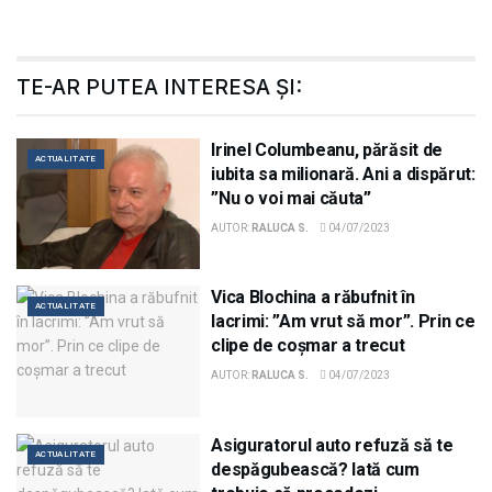
TE-AR PUTEA INTERESA ȘI:
Irinel Columbeanu, părăsit de
ACTUALITATE
iubita sa milionară. Ani a dispărut:
”Nu o voi mai căuta”
AUTOR:
RALUCA S.
04/07/2023
Vica Blochina a răbufnit în
ACTUALITATE
lacrimi: ”Am vrut să mor”. Prin ce
clipe de coșmar a trecut
AUTOR:
RALUCA S.
04/07/2023
Asiguratorul auto refuză să te
ACTUALITATE
despăgubească? Iată cum