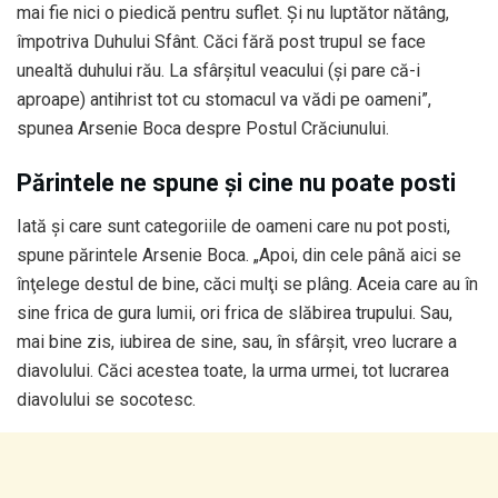
mai fie nici o piedică pentru suflet. Şi nu luptător nătâng,
împotriva Duhului Sfânt. Căci fără post trupul se face
unealtă duhului rău. La sfârşitul veacului (şi pare că-i
aproape) antihrist tot cu stomacul va vădi pe oameni”,
spunea Arsenie Boca despre Postul Crăciunului.
Părintele ne spune și cine nu poate posti
Iată și care sunt categoriile de oameni care nu pot posti,
spune părintele Arsenie Boca. „Apoi, din cele până aici se
înţelege destul de bine, căci mulţi se plâng. Aceia care au în
sine frica de gura lumii, ori frica de slăbirea trupului. Sau,
mai bine zis, iubirea de sine, sau, în sfârşit, vreo lucrare a
diavolului. Căci acestea toate, la urma urmei, tot lucrarea
diavolului se socotesc.