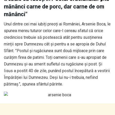
mănânci carne de porc, dar carne de om
mănânci”
Unul dintre cei mai iubiți preoți ai României, Arsenie Boca, le
spunea mereu tuturor celor care-I cereau sfatul că orice
credincios trebuie să postească atât pentru susținerea
minții spre Dumnezeu cât și pentru a se apropia de Duhul
Sfânt. ”Postul și rugăciunea sunt două mijloace prin care
curățim firea de patimi. Toți oamenii care s-au apropiat de
Dumnezeu și-au smerit sufletul cu rugăciune și post. Și
Iisus a postit 40 de zile, punând postul începătură a vestirii
Împărăției lui Dumnezeu. Deși lui nu-i trebuia, nefiind
pătimaș.”, spunea sfântul părinte.