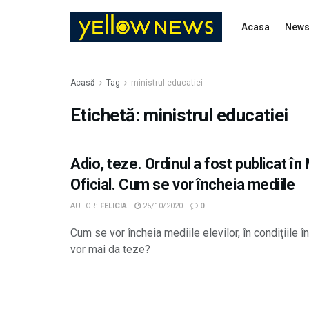
Acasa
New
Acasă
Tag
ministrul educatiei
Etichetă:
ministrul educatiei
Adio, teze. Ordinul a fost publicat în
Oficial. Cum se vor încheia mediile
AUTOR:
FELICIA
25/10/2020
0
Cum se vor încheia mediile elevilor, în condițiile î
vor mai da teze?