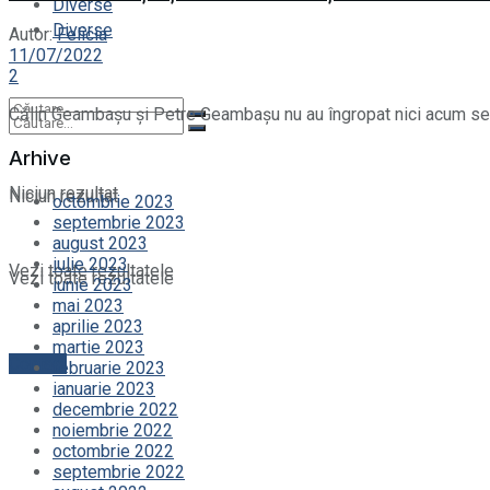
Diverse
Diverse
Autor:
Felicia
11/07/2022
2
Călin Geambașu și Petre Geambașu nu au îngropat nici acum sec
Arhive
Niciun rezultat
Niciun rezultat
octombrie 2023
septembrie 2023
august 2023
iulie 2023
Vezi toate rezultatele
Vezi toate rezultatele
iunie 2023
mai 2023
aprilie 2023
martie 2023
Contact
februarie 2023
ianuarie 2023
decembrie 2022
noiembrie 2022
octombrie 2022
septembrie 2022