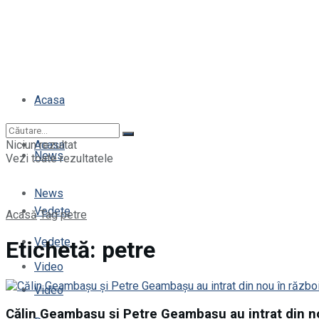
Acasa
Niciun rezultat
Acasa
News
Vezi toate rezultatele
News
Vedete
Acasă
Tag
petre
Vedete
Etichetă:
petre
Video
Video
Călin Geambașu și Petre Geambașu au intrat din nou 