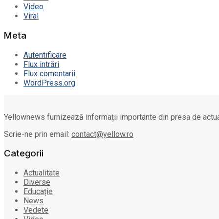
Video
Viral
Meta
Autentificare
Flux intrări
Flux comentarii
WordPress.org
Yellownews furnizează informații importante din presa de actua
Scrie-ne prin email:
contact@yellow.ro
Categorii
Actualitate
Diverse
Educație
News
Vedete