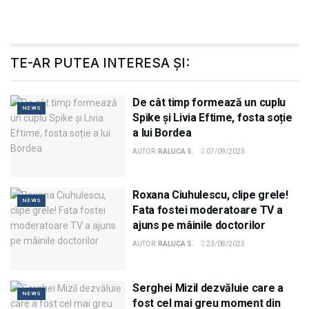
TE-AR PUTEA INTERESA ȘI:
De cât timp formează un cuplu
NEWS
Spike și Livia Eftime, fosta soție
a lui Bordea
AUTOR:
RALUCA S.
07/09/2023
Roxana Ciuhulescu, clipe grele!
NEWS
Fata fostei moderatoare TV a
ajuns pe mâinile doctorilor
AUTOR:
RALUCA S.
23/08/2023
Serghei Mizil dezvăluie care a
NEWS
fost cel mai greu moment din