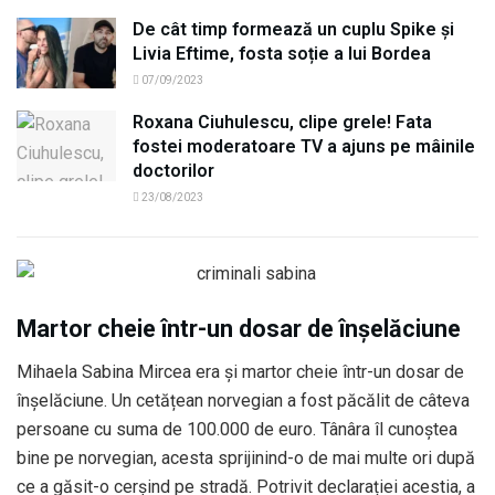
De cât timp formează un cuplu Spike și
Livia Eftime, fosta soție a lui Bordea
07/09/2023
Roxana Ciuhulescu, clipe grele! Fata
fostei moderatoare TV a ajuns pe mâinile
doctorilor
23/08/2023
Martor cheie într-un dosar de înșelăciune
Mihaela Sabina Mircea era și martor cheie într-un dosar de
înșelăciune. Un cetățean norvegian a fost păcălit de câteva
persoane cu suma de 100.000 de euro. Tânâra îl cunoștea
bine pe norvegian, acesta sprijinind-o de mai multe ori după
ce a găsit-o cerșind pe stradă. Potrivit declarației acestia, a