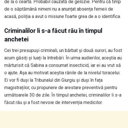
de la o ceartă. Probabil cauzată de gelozie. Pentru că timp
de o săptămână nimeni nu a anunțat absența femeii de
acasă, poliția a avut o misiune foarte grea de a o identifica.
Criminalilor li s-a făcut rău în timpul
anchetei
Cei trei presupuși criminali, un bărbat și două surori, au fost
acum găsiți și luați la întrebări. În urma audierilor, aceștia au
mărturisit că Sabina a consumat insecticid, iar ei au vrut să
o ajute. Așa au motivat aceștia rănile de la nivelul toracelui.
Ei vor fi duși la Tribunalul din Giurgiu și duși în fața
magistraților, cu propunere de arestare preventivă pentru
următoarele 30 de zile. În timpul anchetei, criminalilor li s-a
făcut rău și a fost nevoie de intervenția medicilor.