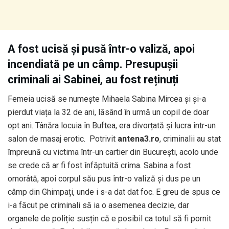
A fost ucisă și pusă într-o valiză, apoi
incendiată pe un câmp. Presupușii
criminali ai Sabinei, au fost reținuți
Femeia ucisă se numește Mihaela Sabina Mircea și și-a
pierdut viața la 32 de ani, lăsând în urmă un copil de doar
opt ani. Tânăra locuia în Buftea, era divorțată și lucra într-un
salon de masaj erotic. Potrivit
antena3.ro
, criminalii au stat
împreună cu victima într-un cartier din București, acolo unde
se crede că ar fi fost înfăptuită crima. Sabina a fost
omorâtă, apoi corpul său pus într-o valiză și dus pe un
câmp din Ghimpați, unde i s-a dat dat foc. E greu de spus ce
i-a făcut pe criminali să ia o asemenea decizie, dar
organele de poliție susțin că e posibil ca totul să fi pornit