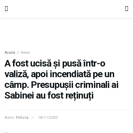
Acasă
News
A fost ucisă și pusă într-o
valiză, apoi incendiată pe un
câmp. Presupușii criminali ai
Sabinei au fost reținuți
Autor:
Felicia
18/11/2020