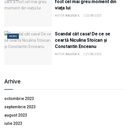
fost cel mai greu moment din
viaţa lui
AUTOR:
RALUCA S.
22/08/2023
Scandal cât casa! De ce se
NEWS
ceartă Niculina Stoican și
Constantin Enceanu
AUTOR:
RALUCA S.
21/08/2023
Arhive
octombrie 2023
septembrie 2023
august 2023
iulie 2023