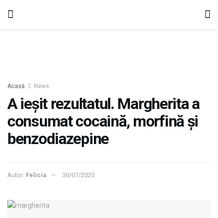
Acasă
News
A ieșit rezultatul. Margherita a
consumat cocaină, morfină și
benzodiazepine
Autor:
Felicia
30/07/2020