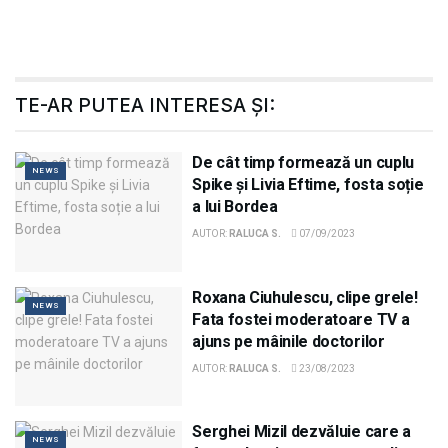
TE-AR PUTEA INTERESA ȘI:
De cât timp formează un cuplu
NEWS
Spike și Livia Eftime, fosta soție
a lui Bordea
AUTOR:
RALUCA S.
07/09/2023
Roxana Ciuhulescu, clipe grele!
NEWS
Fata fostei moderatoare TV a
ajuns pe mâinile doctorilor
AUTOR:
RALUCA S.
23/08/2023
Serghei Mizil dezvăluie care a
NEWS