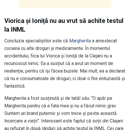
Viorica și Ioniță nu au vrut să achite testul
la INML
Concluzia specialiștilor este că
Margherita
a amestecat
cocaina cu alte droguri și medicamente. În momentul
accidentului, fiica lui Viorica și Ioniță de la Clejani nu a
recunoscut nimic. Ea a susțiut că a avut un moment de
neatenție, pentru că își făcea buzele. Mai mult, ea a declarat
că nu e consumatoate de droguri, ci doar o fire entuziastă și
fantastică.
Margherita a fost susținută și de tatăl său: “O apăr pe
Margherita pentru că e fata mea și nu a făcut nimic grav.
Suntem un brand puternic și vom trece și peste această
încercare a vieții”. Interesant este faptul că soții din Clejani
au refuzat în două rânduri să achite testul la INML. Cei care