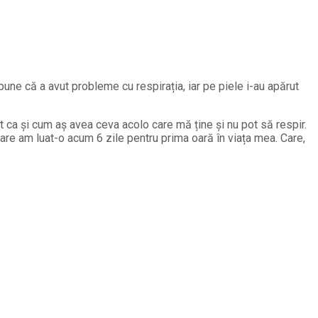
pune că a avut probleme cu respirația, iar pe piele i-au apărut
t ca și cum aș avea ceva acolo care mă ține și nu pot să respir.
are am luat-o acum 6 zile pentru prima oară în viața mea. Care,