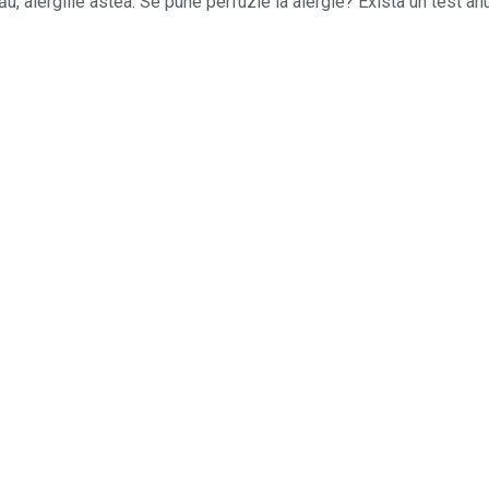
u, alergiile astea. Se pune perfuzie la alergie? Exista un test anu