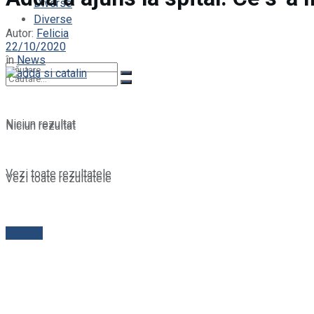
Diverse
Diverse
Autor:
Felicia
22/10/2020
în
News
Niciun rezultat
Niciun rezultat
Vezi toate rezultatele
Vezi toate rezultatele
Contact