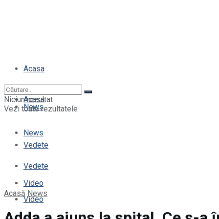
Acasa
Niciun rezultat
Acasa
News
Vezi toate rezultatele
News
Vedete
Vedete
Video
Acasă
News
Video
Adda a ajuns la spital. Ce s-a 