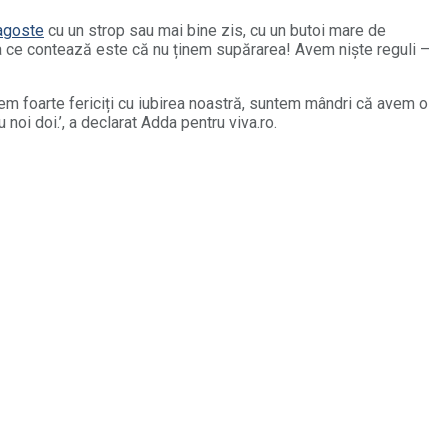
agoste
cu un strop sau mai bine zis, cu un butoi mare de
a ce contează este că nu ținem supărarea! Avem niște reguli –
em foarte fericiți cu iubirea noastră, suntem mândri că avem o
 noi doi.’, a declarat Adda pentru viva.ro.