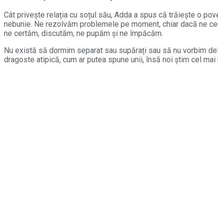
Cât privește relația cu soțul său, Adda a spus că trăiește o p
nebunie. Ne rezolvăm problemele pe moment, chiar dacă ne cert
ne certăm, discutăm, ne pupăm și ne împăcăm.
Nu există să dormim separat sau supărați sau să nu vorbim deloc
dragoste atipică, cum ar putea spune unii, însă noi știm cel mai b