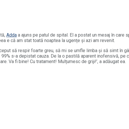
ată,
Adda
a ajuns pe patul de spital. El a postat un mesaj în care s
eea e că am stat toată noaptea la ugențe și azi am revenit.
ceput să respir foarte greu, să mi se umfle limba și să simt în gâ
. 99% s-a depistat cauza. De la o pastilă aparent inofensivă, pe c
zare. Va fi bine! Cu tratament! Mulțumesc de griji!’, a adăugat ea.