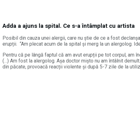
Adda a ajuns la spital. Ce s-a întâmplat cu artista
Posibil din cauza unei alergii, care nu știe de ce a fost declanș
erupții. “Am plecat acum de la spital și merg la un alergolog. Id
Pentru că pe lângă faptul că am avut erupții pe tot corpul, am în
(…) Am fost la alergolog. Așa doctor mișto nu am întâlnit demult
din păcate, provoacă reacții violente și după 5-7 zile de la utili