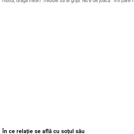
multă, draga mea!/ Trebuie să ai grijă. Nu e de joacă. Îmi pare ră
În ce relație se află cu soțul său