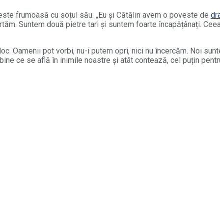
oveste frumoasă cu soțul său. „Eu și Cătălin avem o poveste de
dr
ăm. Suntem două pietre tari și suntem foarte încapățânați. Cee
. Oamenii pot vorbi, nu-i putem opri, nici nu încercăm. Noi sunt
ine ce se află în inimile noastre și atât contează, cel puțin pentru