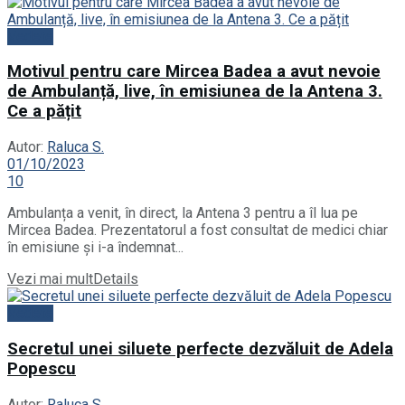
Vedete
Motivul pentru care Mircea Badea a avut nevoie
de Ambulanță, live, în emisiunea de la Antena 3.
Ce a pățit
Autor:
Raluca S.
01/10/2023
10
Ambulanța a venit, în direct, la Antena 3 pentru a îl lua pe
Mircea Badea. Prezentatorul a fost consultat de medici chiar
în emisiune și i-a îndemnat...
Vezi mai mult
Details
Vedete
Secretul unei siluete perfecte dezvăluit de Adela
Popescu
Autor:
Raluca S.