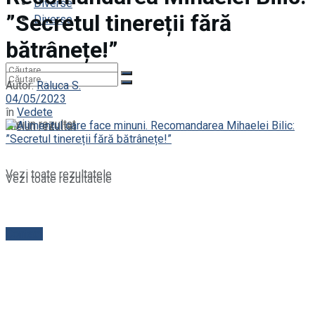
Diverse
”Secretul tinereții fără
Diverse
bătrânețe!”
Autor:
Raluca S.
04/05/2023
în
Vedete
Niciun rezultat
Niciun rezultat
Vezi toate rezultatele
Vezi toate rezultatele
Contact