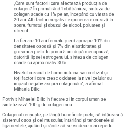
„Care sunt factorii care afectează producția de
colagen? În primul rând îmbătrânirea, sinteza de
colagen scade cu 1% pe an, începând cu vârsta de
20 ani. Alți factori negativi: expunerea excesivă la
soare, fumatul și abuzul de alcool, poluarea și
stresul.
La fiecare 10 ani femeile pierd aproape 10% din
densitatea osoasă și 7% din elasticitatea și
grosimea pielii. În primii 5 ani după menopauză,
datorită lipsei estrogenului, sinteza de colagen
scade cu aproximativ 30%.
Nivelul crescut de homocisteina sau cortizol și
toți factorii care cresc oxidarea la nivel celular au
impact negativ asupra colagenului”, a afirmat
Mihaela Bilic.
Potrivit Mihaelei Bilic în fiecare zi în corpul uman se
sintetizează 100 g de colagen nou.
Colagenul reușește, pe lângă beneficiile pielii, să întărească
sistemul osos și cel muscular, întăriând și tendoanele și
ligamentele, ajutând și rănile să se vindece mai repede.