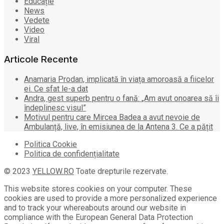
Educație
News
Vedete
Video
Viral
Articole Recente
Anamaria Prodan, implicată în viața amoroasă a fiicelor
ei. Ce sfat le-a dat
Andra, gest superb pentru o fană: „Am avut onoarea să îi
îndeplinesc visul”
Motivul pentru care Mircea Badea a avut nevoie de
Ambulanță, live, în emisiunea de la Antena 3. Ce a pățit
Politica Cookie
Politica de confidențialitate
© 2023
YELLOW.RO
Toate drepturile rezervate.
This website stores cookies on your computer. These
cookies are used to provide a more personalized experience
and to track your whereabouts around our website in
compliance with the European General Data Protection