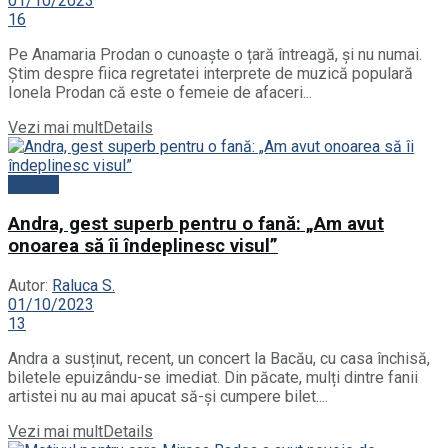
01/10/2023
16
Pe Anamaria Prodan o cunoaște o țară întreagă, și nu numai.
Știm despre fiica regretatei interprete de muzică populară
Ionela Prodan că este o femeie de afaceri...
Vezi mai mult
Details
Vedete
Andra, gest superb pentru o fană: „Am avut
onoarea să îi îndeplinesc visul”
Autor:
Raluca S.
01/10/2023
13
Andra a susținut, recent, un concert la Bacău, cu casa închisă,
biletele epuizându-se imediat. Din păcate, mulți dintre fanii
artistei nu au mai apucat să-și cumpere bilet....
Vezi mai mult
Details