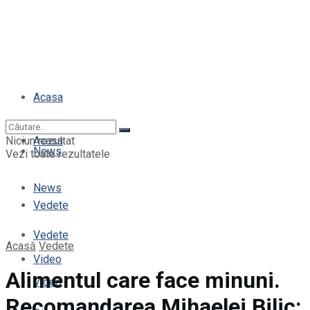
Acasa
Niciun rezultat
Acasa
News
Vezi toate rezultatele
News
Vedete
Vedete
Acasă
Vedete
Video
Alimentul care face minuni.
Video
Recomandarea Mihaelei Bilic: