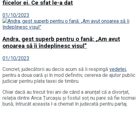
fiicelor ei. Ce sfat le-a dat
01/10/2023
Andra, gest superb pentru o fană: „Am avut
onoarea să îi îndeplinesc visul”
01/10/2023
Concret, judecătorii au decis acum să îi respingă
vedetei
,
pentru a doua oară și în mod definitiv, cererea de ajutor public
judiciar pentru plata taxei de timbru.
Chiar dacă au trecut trei ani de când a anunțat că a divorțat,
relația dintre Anca Țurcașiu și fostul soț nu pare să fie tocmai
bună, întrucât aceasta l-a chemat în judecată pentru partaj.