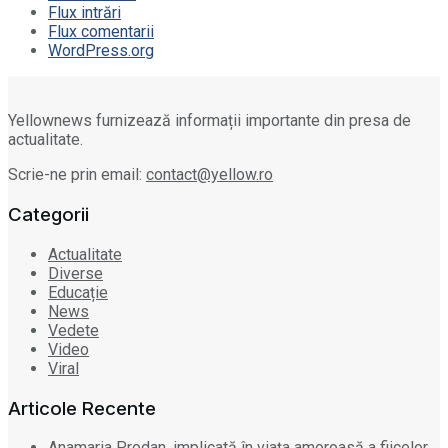
Flux intrări
Flux comentarii
WordPress.org
Yellownews furnizează informații importante din presa de
actualitate.
Scrie-ne prin email:
contact@yellow.ro
Categorii
Actualitate
Diverse
Educație
News
Vedete
Video
Viral
Articole Recente
Anamaria Prodan, implicată în viața amoroasă a fiicelor