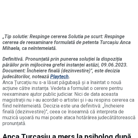
„Tip solutie: Respinge cererea
Solutia pe scurt: Respinge
cererea de reexaminare formulată de petenta Turcașiu Anca
Mihaela, ca neîntemeiată.
Definitivă. Pronunțată prin punerea soluției la dispoziția
părăilor prin mijlocirea grefei instanței astăzi, 09.06.2023.
Document: Încheiere finală (dezinvestire)”, este decizia
judecătorilor, notează
Playtech
.
Anca Țurcațiu nu s-a lăsat păgubașă și a înaintat o nouă
acțiune către instanța. Vedeta a formulat o cerere pentru
reexaminare ajutor public judiciar. Nici de data aceasta
magistrații nu i-au acordat-o artistei și i-au respins cererea ca
fiind neîntemeiată. Decizia este una definitivă: „Încheiere
finală (dezinvestire)”, ceea ce înseamnă că interpreta de
muzică ușoară nu mai poate ataca hotărârea judecătătorească
pronunțată.
Anca Țurcașiu a mers la psiholog după