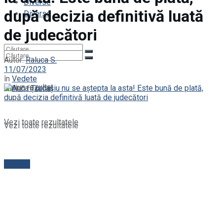
Diverse
după decizia definitivă luată
Diverse
de judecători
Autor:
Raluca S.
11/07/2023
în
Vedete
Niciun rezultat
Niciun rezultat
Vezi toate rezultatele
Vezi toate rezultatele
Contact