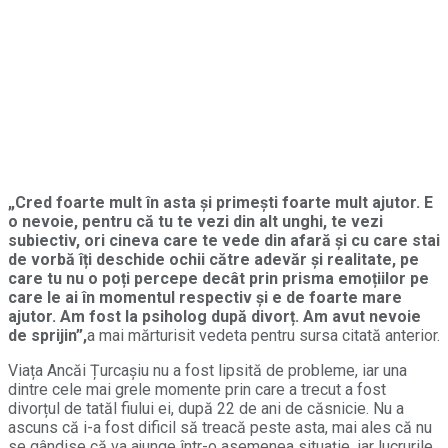
„Cred foarte mult în asta și primești foarte mult ajutor. E
o nevoie, pentru că tu te vezi din alt unghi, te vezi
subiectiv, ori cineva care te vede din afară și cu care stai
de vorbă îți deschide ochii către adevăr și realitate, pe
care tu nu o poți percepe decât prin prisma emoțiilor pe
care le ai în momentul respectiv și e de foarte mare
ajutor. Am fost la psiholog după divorț. Am avut nevoie
de sprijin”,
a mai mărturisit vedeta pentru sursa citată anterior.
Viața Ancăi Țurcașiu nu a fost lipsită de probleme, iar una
dintre cele mai grele momente prin care a trecut a fost
divorțul de tatăl fiului ei, după 22 de ani de căsnicie. Nu a
ascuns că i-a fost dificil să treacă peste asta, mai ales că nu
se gândise că va ajunge într-o asemenea situație, iar lucrurile