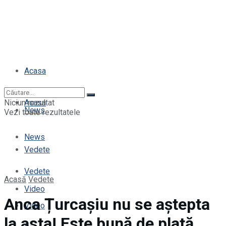
Acasa
Niciun rezultat
Acasa
News
Vezi toate rezultatele
News
Vedete
Vedete
Acasă
Vedete
Video
Anca Țurcașiu nu se aștepta
Video
la asta! Este bună de plată,