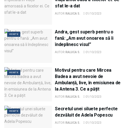
sfat le-a dat
AUTOR:
RALUCA S.
01/10/2023
Andra, gest superb pentru o
VEDETE
fană: „Am avut onoarea să îi
îndeplinesc visul”
AUTOR:
RALUCA S.
01/10/2023
Motivul pentru care Mircea
VEDETE
Badea a avut nevoie de
Ambulanță, live, în emisiunea de
la Antena 3. Ce a pățit
AUTOR:
RALUCA S.
01/10/2023
Secretul unei siluete perfecte
VEDETE
dezvăluit de Adela Popescu
AUTOR:
RALUCA S.
01/10/2023