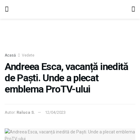
Acasă
Vedete
Andreea Esca, vacanță inedită
de Paști. Unde a plecat
emblema ProTV-ului
Autor:
Raluca S.
12/04/2023