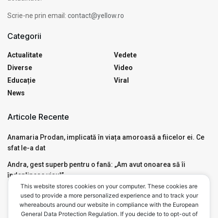
Scrie-ne prin email:
contact@yellow.ro
Categorii
Actualitate
Vedete
Diverse
Video
Educație
Viral
News
Articole Recente
Anamaria Prodan, implicată în viața amoroasă a fiicelor ei. Ce
sfat le-a dat
Andra, gest superb pentru o fană: „Am avut onoarea să îi
îndeplinesc visul”
This website stores cookies on your computer. These cookies are
Motivul pentru care Mircea Badea a avut nevoie de Ambulanță,
used to provide a more personalized experience and to track your
live, în emisiunea de la Antena 3. Ce a pățit
whereabouts around our website in compliance with the European
General Data Protection Regulation. If you decide to to opt-out of