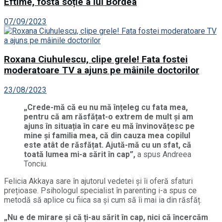
Eftime, fosta soție a lui Bordea
07/09/2023
Roxana Ciuhulescu, clipe grele! Fata fostei
moderatoare TV a ajuns pe mâinile doctorilor
23/08/2023
„Crede-mă că eu nu mă înțeleg cu fata mea,
pentru că am răsfățat-o extrem de mult și am
ajuns în situația în care eu mă învinovățesc pe
mine și familia mea, că din cauza mea copilul
este atât de răsfățat. Ajută-mă cu un sfat, că
toată lumea mi-a sărit în cap”
,
a spus Andreea
Tonciu.
Felicia Akkaya sare în ajutorul vedetei și îi oferă sfaturi
prețioase. Psihologul specialist în parenting i-a spus ce
metodă să aplice cu fiica sa și cum să îi mai ia din răsfăț.
„Nu e de mirare și că ți-au sărit în cap, nici că încercăm