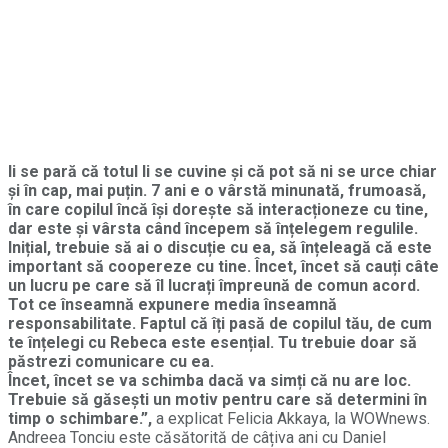
li se pară că totul li se cuvine și că pot să ni se urce chiar
și în cap, mai puțin. 7 ani e o vârstă minunată, frumoasă,
în care copilul încă își dorește să interacționeze cu tine,
dar este și vârsta când începem să înțelegem regulile.
Inițial, trebuie să ai o discuție cu ea, să înțeleagă că este
important să coopereze cu tine. Încet, încet să cauți câte
un lucru pe care să îl lucrați împreună de comun acord.
Tot ce înseamnă expunere media înseamnă
responsabilitate. Faptul că îți pasă de copilul tău, de cum
te înțelegi cu Rebeca este esențial. Tu trebuie doar să
păstrezi comunicare cu ea.
Încet, încet se va schimba dacă va simți că nu are loc.
Trebuie să găsești un motiv pentru care să determini în
timp o schimbare.”,
a explicat Felicia Akkaya, la WOWnews.
Andreea Tonciu este căsătorită de câțiva ani cu Daniel