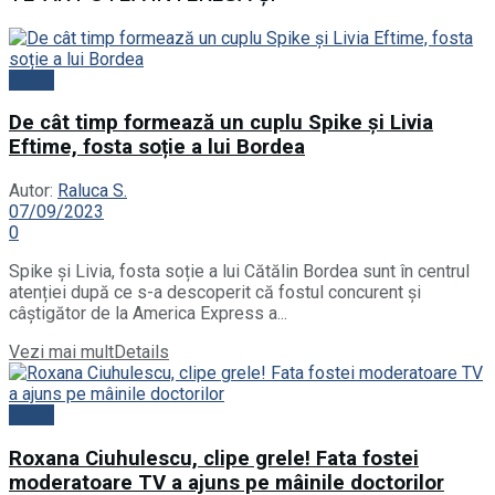
News
De cât timp formează un cuplu Spike și Livia
Eftime, fosta soție a lui Bordea
Autor:
Raluca S.
07/09/2023
0
Spike și Livia, fosta soție a lui Cătălin Bordea sunt în centrul
atenției după ce s-a descoperit că fostul concurent și
câștigător de la America Express a...
Vezi mai mult
Details
News
Roxana Ciuhulescu, clipe grele! Fata fostei
moderatoare TV a ajuns pe mâinile doctorilor