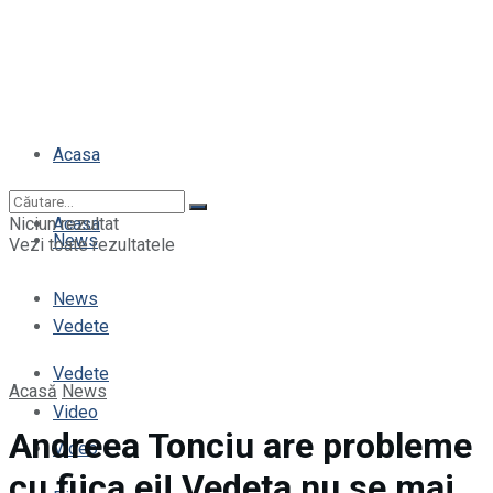
Acasa
Niciun rezultat
Acasa
News
Vezi toate rezultatele
News
Vedete
Vedete
Acasă
News
Video
Andreea Tonciu are probleme
Video
cu fiica ei! Vedeta nu se mai