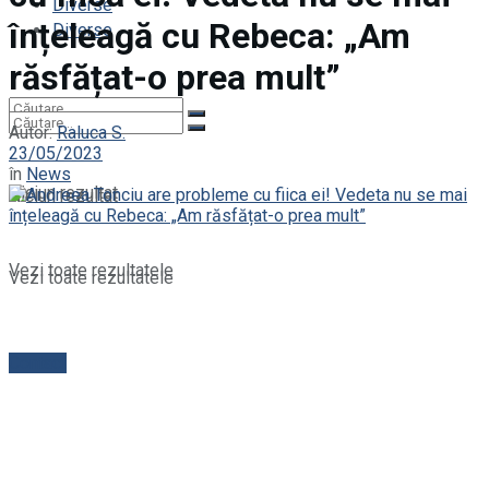
Diverse
înțeleagă cu Rebeca: „Am
Diverse
răsfățat-o prea mult”
Autor:
Raluca S.
23/05/2023
în
News
Niciun rezultat
Niciun rezultat
Vezi toate rezultatele
Vezi toate rezultatele
Contact