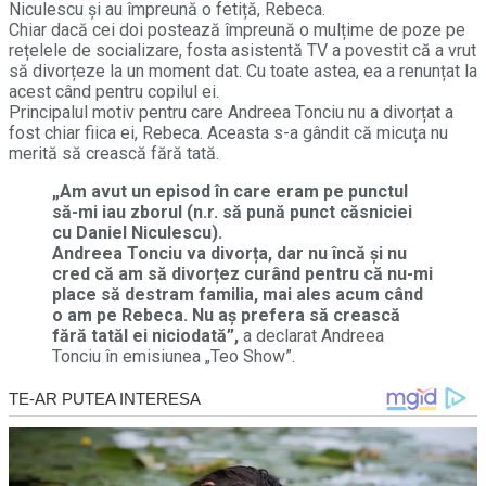
Niculescu și au împreună o fetiță, Rebeca.
Chiar dacă cei doi postează împreună o mulțime de poze pe
rețelele de socializare, fosta asistentă TV a povestit că a vrut
să divorțeze la un moment dat. Cu toate astea, ea a renunțat la
acest când pentru copilul ei.
Principalul motiv pentru care Andreea Tonciu nu a divorțat a
fost chiar fiica ei, Rebeca. Aceasta s-a gândit că micuța nu
merită să crească fără tată.
„Am avut un episod în care eram pe punctul
să-mi iau zborul (n.r. să pună punct căsniciei
cu Daniel Niculescu).
Andreea Tonciu va divorța, dar nu încă și nu
cred că am să divorțez curând pentru că nu-mi
place să destram familia, mai ales acum când
o am pe Rebeca. Nu aș prefera să crească
fără tatăl ei niciodată”,
a declarat Andreea
Tonciu în emisiunea „Teo Show”.