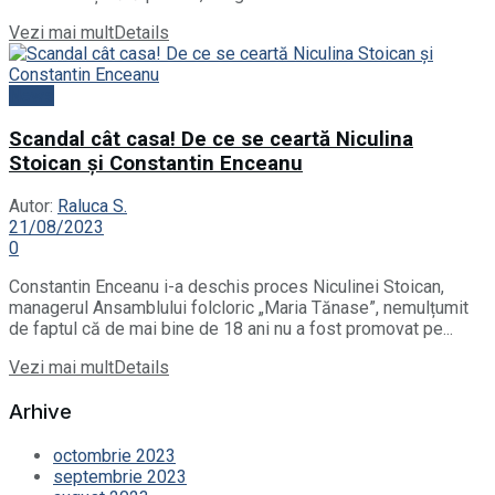
Vezi mai mult
Details
News
Scandal cât casa! De ce se ceartă Niculina
Stoican și Constantin Enceanu
Autor:
Raluca S.
21/08/2023
0
Constantin Enceanu i-a deschis proces Niculinei Stoican,
managerul Ansamblului folcloric „Maria Tănase”, nemulțumit
de faptul că de mai bine de 18 ani nu a fost promovat pe...
Vezi mai mult
Details
Arhive
octombrie 2023
septembrie 2023