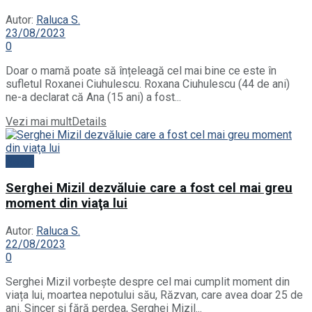
Autor:
Raluca S.
23/08/2023
0
Doar o mamă poate să înțeleagă cel mai bine ce este în
sufletul Roxanei Ciuhulescu. Roxana Ciuhulescu (44 de ani)
ne-a declarat că Ana (15 ani) a fost...
Vezi mai mult
Details
News
Serghei Mizil dezvăluie care a fost cel mai greu
moment din viaţa lui
Autor:
Raluca S.
22/08/2023
0
Serghei Mizil vorbește despre cel mai cumplit moment din
viața lui, moartea nepotului său, Răzvan, care avea doar 25 de
ani. Sincer și fără perdea, Serghei Mizil...