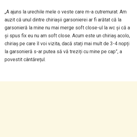
„A ajuns la urechile mele o veste care m-a cutremurat. Am
auzit că unul dintre chiriașii garsonierei ar fi arătat că la
garsonieră la mine nu mai merge soft close-ul la wc și că a
și spus fix eu nu am soft close. Acum este un chiriaș acolo,
chiriaș pe care îl voi vizita, dacă stați mai mult de 3-4 nopți
la garsonieră s-ar putea să vă treziți cu mine pe cap”, a
povestit cântărețul.