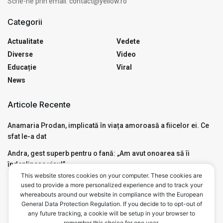
Scrie-ne prin email:
contact@yellow.ro
Categorii
Actualitate
Vedete
Diverse
Video
Educație
Viral
News
Articole Recente
Anamaria Prodan, implicată în viața amoroasă a fiicelor ei. Ce
sfat le-a dat
Andra, gest superb pentru o fană: „Am avut onoarea să îi
îndeplinesc visul”
This website stores cookies on your computer. These cookies are
Motivul pentru care Mircea Badea a avut nevoie de Ambulanță,
used to provide a more personalized experience and to track your
live, în emisiunea de la Antena 3. Ce a pățit
whereabouts around our website in compliance with the European
General Data Protection Regulation. If you decide to to opt-out of
any future tracking, a cookie will be setup in your browser to
remember this choice for one year.