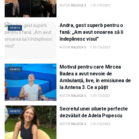
AUTOR:
RALUCA S.
01/10/2023
Andra, gest superb pentru o
VEDETE
fană: „Am avut onoarea să îi
îndeplinesc visul”
AUTOR:
RALUCA S.
01/10/2023
Motivul pentru care Mircea
VEDETE
Badea a avut nevoie de
Ambulanță, live, în emisiunea de
la Antena 3. Ce a pățit
AUTOR:
RALUCA S.
01/10/2023
Secretul unei siluete perfecte
VEDETE
dezvăluit de Adela Popescu
AUTOR:
RALUCA S.
01/10/2023