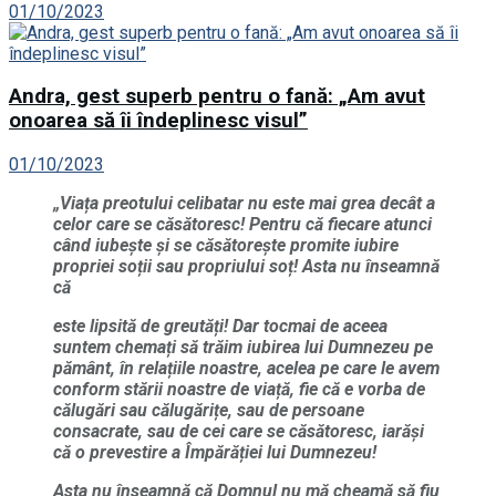
01/10/2023
Andra, gest superb pentru o fană: „Am avut
onoarea să îi îndeplinesc visul”
01/10/2023
„Viața preotului celibatar nu este mai grea decât a
celor care se căsătoresc! Pentru că fiecare atunci
când iubește și se căsătorește promite iubire
propriei soții sau propriului soț! Asta nu înseamnă
că
este lipsită de greutăți! Dar tocmai de aceea
suntem chemați să trăim iubirea lui Dumnezeu pe
pământ, în relațiile noastre, acelea pe care le avem
conform stării noastre de viață, fie că e vorba de
călugări sau călugărițe, sau de persoane
consacrate, sau de cei care se căsătoresc, iarăși
că o prevestire a Împărăției lui Dumnezeu!
Asta nu înseamnă că Domnul nu mă cheamă să fiu