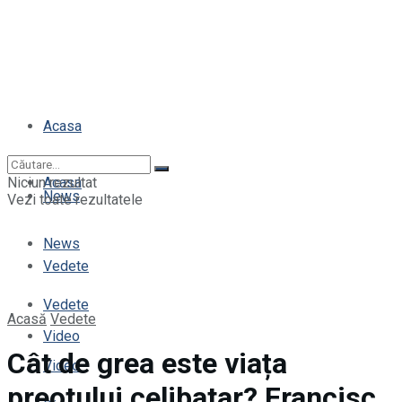
Acasa
Niciun rezultat
Acasa
News
Vezi toate rezultatele
News
Vedete
Vedete
Acasă
Vedete
Video
Cât de grea este viața
Video
preotului celibatar? Francisc