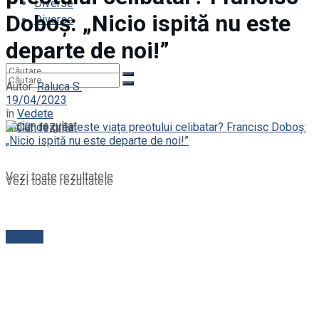
Diverse
Doboș: „Nicio ispită nu este
Diverse
departe de noi!”
Autor:
Raluca S.
19/04/2023
în
Vedete
Niciun rezultat
Niciun rezultat
Vezi toate rezultatele
Vezi toate rezultatele
Contact