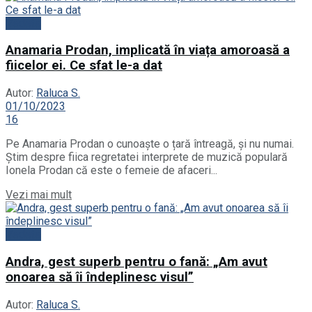
Vedete
Anamaria Prodan, implicată în viața amoroasă a
fiicelor ei. Ce sfat le-a dat
Autor:
Raluca S.
01/10/2023
16
Pe Anamaria Prodan o cunoaște o țară întreagă, și nu numai.
Știm despre fiica regretatei interprete de muzică populară
Ionela Prodan că este o femeie de afaceri...
Vezi mai mult
Vedete
Andra, gest superb pentru o fană: „Am avut
onoarea să îi îndeplinesc visul”
Autor:
Raluca S.