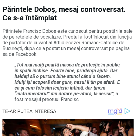
Părintele Doboș, mesaj controversat.
Ce s-a întâmplat
Părintele Francisc Doboș este cunoscut pentru postările sale
de pe rețelele de socializre. Preotul a fost înlocuit din funcția
de purtător de cuvânt al Arhidiecezei Romano-Catolice de
Bucureşti, după ce a postat un mesaj controversat pe pagina
sa de Facebook.
„Tot mai mulți poartă masca de protecție în public,
în spații închise. Foarte bine, prudența ajută. Dar
haideți să o purtăm bine atunci când o facem.
Mulți își acoperă doar gura, nasul îl țin pe afară. E
ca și cum folosim lenjeria intimă, dar ținem
“instrumentarul” din dotare pe-afară, la aerisit”
, a
fost mesajul preotuui Francisc.