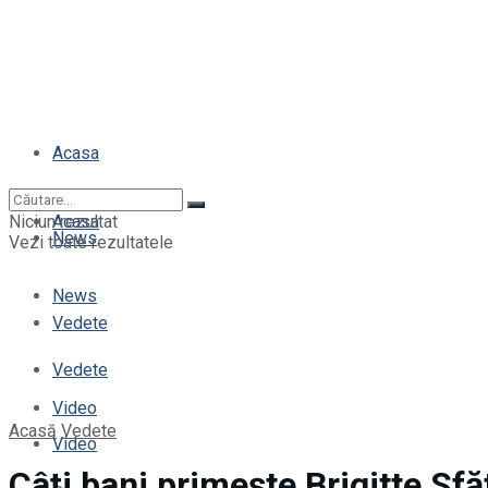
Acasa
Niciun rezultat
Acasa
News
Vezi toate rezultatele
News
Vedete
Vedete
Video
Acasă
Vedete
Video
Câți bani primește Brigitte Sf