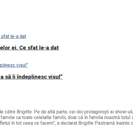
lor ei. Ce sfat le-a dat
 să îi îndeplinesc visul”
 către Brigitte. Pe de altă parte, cei doi protagoniști ai show-ulu
o familie ca toate celelalte familii, doar că în familia noastră to
tul în tot ceea ce facem”, a declarat Brigitte Pastramă înainte 