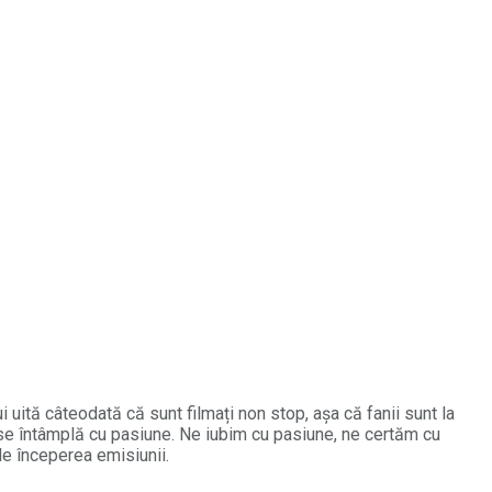
i uită câteodată că sunt filmați non stop, așa că fanii sunt la
tul se întâmplă cu pasiune. Ne iubim cu pasiune, ne certăm cu
de începerea emisiunii.