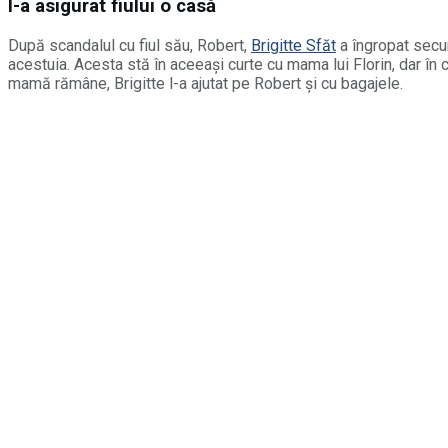
I-a asigurat fiului o casă
După scandalul cu fiul său, Robert,
Brigitte Sfăt
a îngropat secur
acestuia. Acesta stă în aceeași curte cu mama lui Florin, dar î
mamă rămâne, Brigitte l-a ajutat pe Robert și cu bagajele.