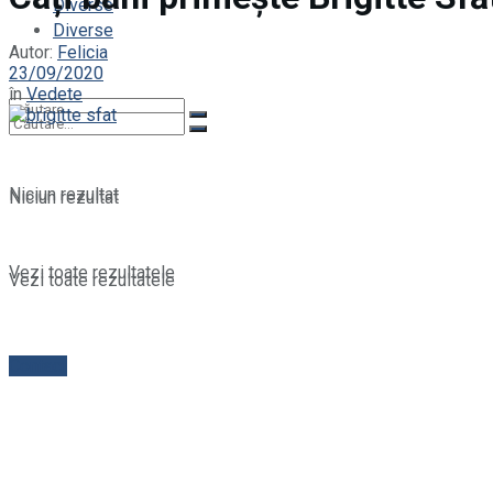
Diverse
Diverse
Autor:
Felicia
23/09/2020
în
Vedete
Niciun rezultat
Niciun rezultat
Vezi toate rezultatele
Vezi toate rezultatele
Contact