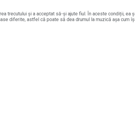
ea trecutului și a acceptat să-și ajute fiul. În aceste condiții, ea
n case diferite, astfel că poate să dea drumul la muzică așa cum î