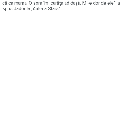
călca mama. O sora îmi curăța adidașii. Mi-e dor de ele”, a
spus Jador la „Antena Stars”.