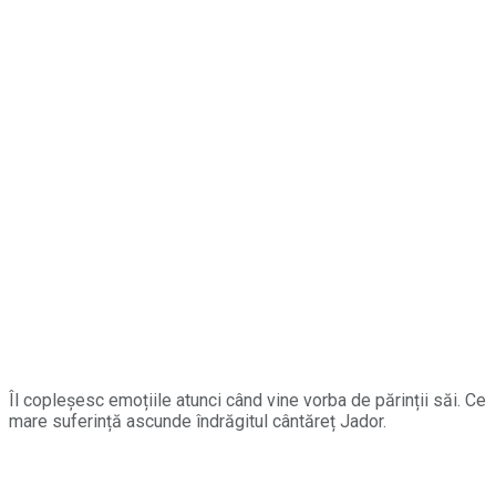
Îl copleșesc emoțiile atunci când vine vorba de părinții săi. Ce
mare suferință ascunde îndrăgitul cântăreț Jador.