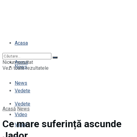
Acasa
Niciun rezultat
Acasa
News
Vezi toate rezultatele
News
Vedete
Vedete
Acasă
News
Video
Ce mare suferință ascunde
Video
Jador