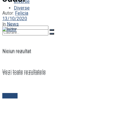
Diverse
Diverse
Autor:
Felicia
13/10/2020
în
News
Niciun rezultat
Niciun rezultat
Vezi toate rezultatele
Vezi toate rezultatele
Contact