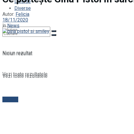
Diverse
Diverse
Autor:
Felicia
18/11/2020
în
News
Niciun rezultat
Niciun rezultat
Vezi toate rezultatele
Vezi toate rezultatele
Contact