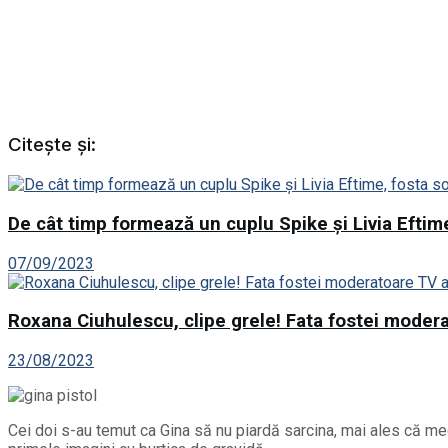
Citește și:
De cât timp formează un cuplu Spike și Livia Eftime
07/09/2023
Roxana Ciuhulescu, clipe grele! Fata fostei modera
23/08/2023
Cei doi s-au temut ca Gina să nu piardă sarcina, mai ales că medi