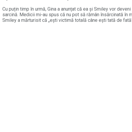
Cu puțin timp în urmă, Gina a anunțat că ea și Smiley vor deven
sarcină. Medicii mi-au spus că nu pot să rămân însărcinată în m
Smiley a mărturisit că „ești victimă totală câne ești tată de fată