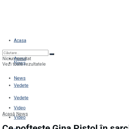
Acasa
Niciun rezultat
Acasa
News
Vezi toate rezultatele
News
Vedete
Vedete
Video
Acasă
News
Video
Ce poftește Gina Pistol în sarc