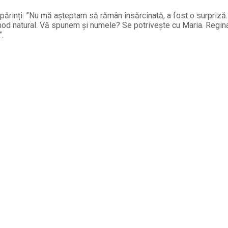
i părinți: ”Nu mă așteptam să rămân însărcinată, a fost o surpri
od natural. Vă spunem și numele? Se potrivește cu Maria. Regina 
”.