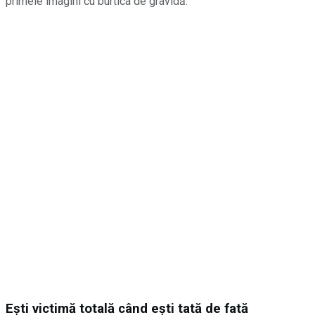
primele imagini cu burtica de gravidă.
Ești victimă totală când ești tată de fată