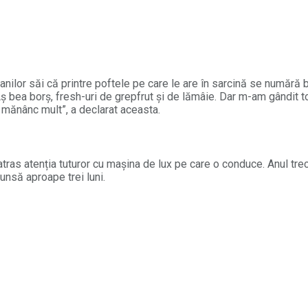
fanilor săi că printre poftele pe care le are în sarcină se numără 
 bea borș, fresh-uri de grepfrut și de lămâie. Dar m-am gândit t
și mănânc mult”, a declarat aceasta.
atras atenția tuturor cu mașina de lux pe care o conduce. Anul t
unsă aproape trei luni.