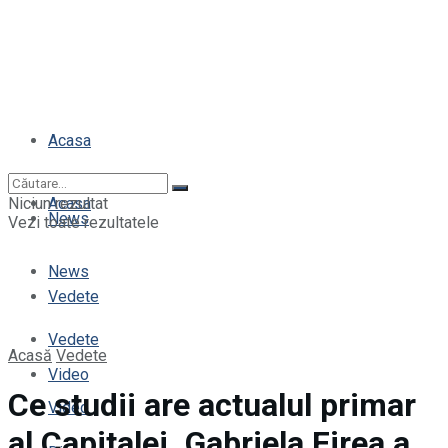
Acasa
Niciun rezultat
Acasa
News
Vezi toate rezultatele
News
Vedete
Vedete
Acasă
Vedete
Video
Ce studii are actualul primar
Video
al Capitalei. Gabriela Firea a