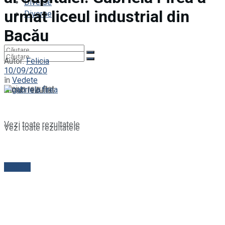
Diverse
urmat liceul industrial din
Diverse
Bacău
Autor:
Felicia
10/09/2020
în
Vedete
Niciun rezultat
Niciun rezultat
Vezi toate rezultatele
Vezi toate rezultatele
Contact