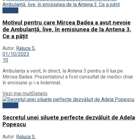
Vedete
Motivul pentru care Mircea Badea a avut nevoie
de Ambulanță, live, în emisiunea de la Antena 3.
Ce a pățit
Autor:
Raluca S.
01/10/2023
10
Ambulanța a venit, în direct, la Antena 3 pentru a îl lua pe
Mircea Badea. Prezentatorul a fost consultat de medici chiar
în emisiune și i-a îndemnat...
Vezi mai mult
Details
Vedete
Secretul unei siluete perfecte dezvăluit de Adela
Popescu
Autor:
Raluca S.