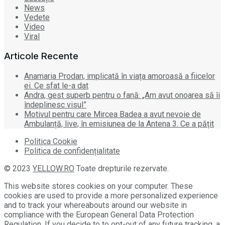
News
Vedete
Video
Viral
Articole Recente
Anamaria Prodan, implicată în viața amoroasă a fiicelor
ei. Ce sfat le-a dat
Andra, gest superb pentru o fană: „Am avut onoarea să îi
îndeplinesc visul”
Motivul pentru care Mircea Badea a avut nevoie de
Ambulanță, live, în emisiunea de la Antena 3. Ce a pățit
Politica Cookie
Politica de confidențialitate
© 2023
YELLOW.RO
Toate drepturile rezervate.
This website stores cookies on your computer. These
cookies are used to provide a more personalized experience
and to track your whereabouts around our website in
compliance with the European General Data Protection
Regulation. If you decide to to opt-out of any future tracking, a