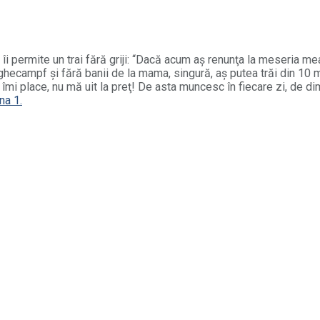
permite un trai fără griji: “Dacă acum aş renunţa la meseria mea,
eghecampf şi fără banii de la mama, singură, aş putea trăi din 10 
e îmi place, nu mă uit la preţ! De asta muncesc în fiecare zi, de 
na 1.