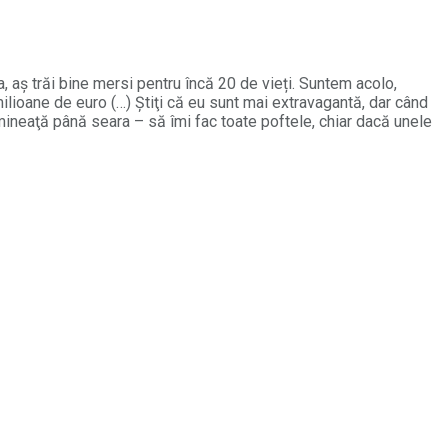
 aş trăi bine mersi pentru încă 20 de vieți. Suntem acolo,
milioane de euro (…) Ştiţi că eu sunt mai extravagantă, dar când
dimineaţă până seara – să îmi fac toate poftele, chiar dacă unele