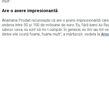
mult”.
Are o avere impresionantă
Anamaria Prodan recunoaște că are o avere impresionantă care îi 
undeva între 50 şi 100 de milioane de euro. Eu, fără banii lui R
iubesc ceva, nu ezit să mi-l cumpăr. În general, eu îmi iau tot c
dintre ele costă foarte, foarte mult”, a mărturisit vedeta la
Ante