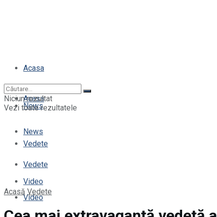
Acasa
Niciun rezultat
Acasa
News
Vezi toate rezultatele
News
Vedete
Vedete
Video
Acasă
Vedete
Video
Cea mai extravagantă vedetă a