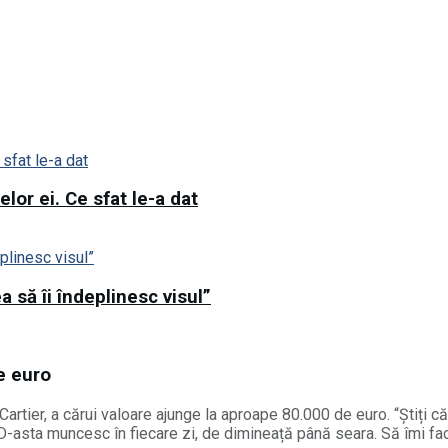
lor ei. Ce sfat le-a dat
 să îi îndeplinesc visul”
e euro
rtier, a cărui valoare ajunge la aproape 80.000 de euro. “Știți c
ț. D-asta muncesc în fiecare zi, de dimineață până seara. Să îmi fac