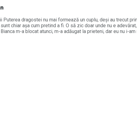
an
nii Puterea dragostei nu mai formează un cuplu, deși au trecut pri
 sunt chiar așa cum pretind a fi. O să zic doar unde nu e adevărat,
ianca m-a blocat atunci, m-a adăugat la prieteni, dar eu nu i-am m