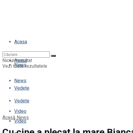
Acasa
Niciun rezultat
Acasa
News
Vezi toate rezultatele
News
Vedete
Vedete
Video
Acasă
News
Video
Cu cine a plecat la mare Bianc