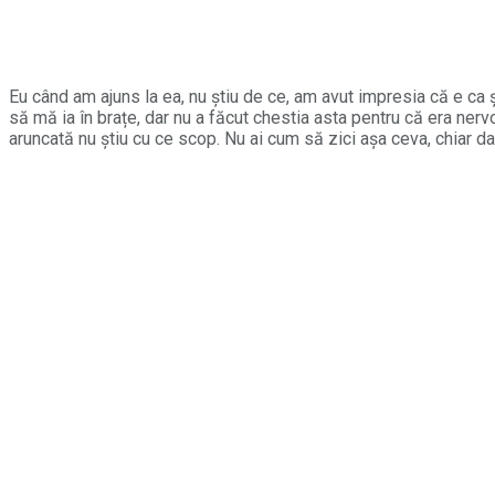
Eu când am ajuns la ea, nu știu de ce, am avut impresia că e ca ș
să mă ia în brațe, dar nu a făcut chestia asta pentru că era ner
aruncată nu știu cu ce scop. Nu ai cum să zici așa ceva, chiar da