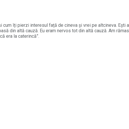
i cum îți pierzi interesul față de cineva și vrei pe altcineva. Eșt
voasă din altă cauză. Eu eram nervos tot din altă cauză. Am rămas l
că era la caterincă”.