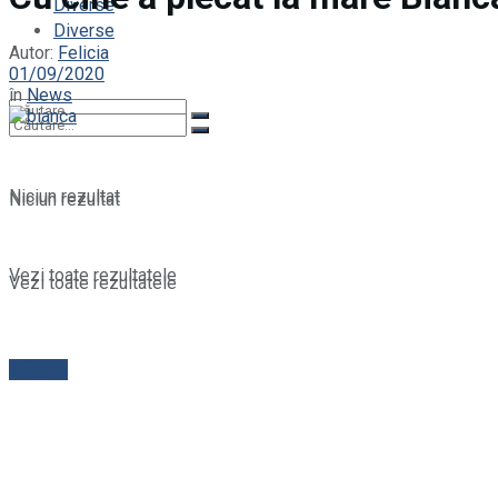
Diverse
Diverse
Autor:
Felicia
01/09/2020
în
News
Niciun rezultat
Niciun rezultat
Vezi toate rezultatele
Vezi toate rezultatele
Contact