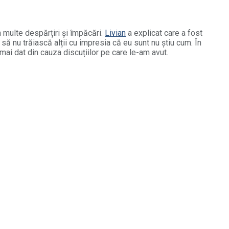
n multe despărțiri și împăcări.
Livian
a explicat care a fost
 să nu trăiască alții cu impresia că eu sunt nu știu cum. În
ai dat din cauza discuțiilor pe care le-am avut.