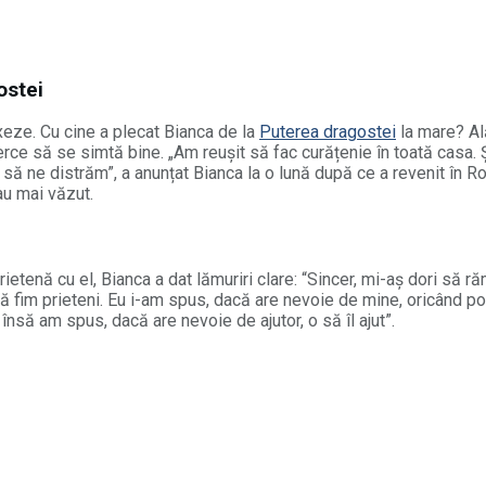
gostei
xeze. Cu cine a plecat Bianca de la
Puterea dragostei
la mare? Al
ncerce să se simtă bine. „Am reușit să fac curățenie în toată casa
 ne distrăm”, a anunțat Bianca la o lună după ce a revenit în Ro
au mai văzut.
tenă cu el, Bianca a dat lămuriri clare: “Sincer, mi-aș dori să ră
ă fim prieteni. Eu i-am spus, dacă are nevoie de mine, oricând po
 însă am spus, dacă are nevoie de ajutor, o să îl ajut”.