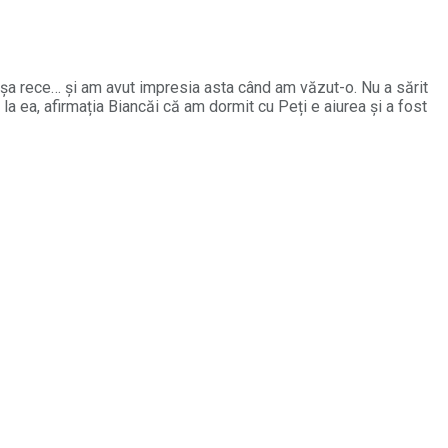
i așa rece… și am avut impresia asta când am văzut-o. Nu a sărit
a ea, afirmația Biancăi că am dormit cu Peți e aiurea și a fost