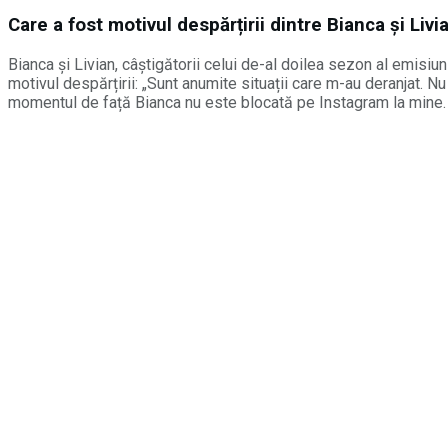
Care a fost motivul despărțirii dintre Bianca și Livi
Bianca și Livian, câștigătorii celui de-al doilea sezon al emisiu
motivul despărțirii: „Sunt anumite situații care m-au deranjat. Nu
momentul de față Bianca nu este blocată pe Instagram la mine. B