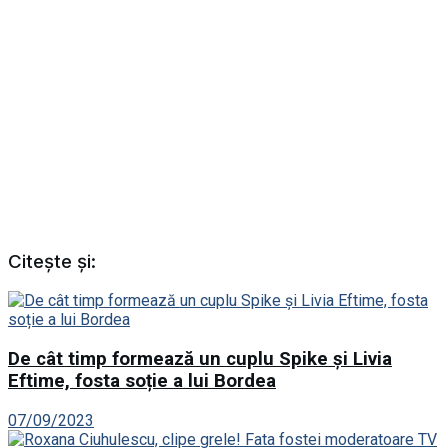
Citește și:
De cât timp formează un cuplu Spike și Livia
Eftime, fosta soție a lui Bordea
07/09/2023