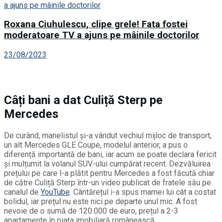
Roxana Ciuhulescu, clipe grele! Fata fostei
moderatoare TV a ajuns pe mâinile doctorilor
23/08/2023
Câți bani a dat Culiță Sterp pe
Mercedes
De curând, manelistul și-a vândut vechiul mijloc de transport,
un alt Mercedes GLE Coupe, modelul anterior, a pus o
diferență importantă de bani, iar acum se poate declara fericit
și mulțumit la volanul SUV-ului cumpărat recent. Dezvăluirea
prețului pe care l-a plătit pentru Mercedes a fost făcută chiar
de către Culiță Sterp într-un video publicat de fratele său pe
canalul de
YouTube
. Cântărețul i-a spus mamei lui cât a costat
bolidul, iar prețul nu este nici pe departe unul mic. A fost
nevoie de o sumă de 120.000 de euro, prețul a 2-3
apartamente în piața imobiliară românească.