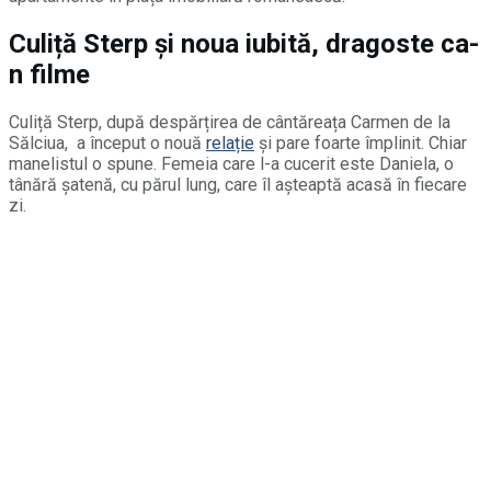
Culiță Sterp și noua iubită, dragoste ca-
n filme
Culiță Sterp, după despărțirea de cântăreața Carmen de la
Sălciua,
a început o nouă
relație
și pare foarte împlinit. Chiar
manelistul o spune. Femeia care l-a cucerit este Daniela, o
tânără șatenă, cu părul lung, care îl așteaptă acasă în fiecare
zi.