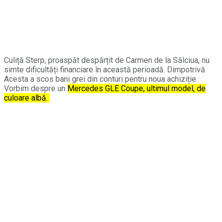
Culiță Sterp, proaspăt despărțit de Carmen de la Sălciua, nu
simte dificultăți financiare în această perioadă. Dimpotrivă.
Acesta a scos bani grei din conturi pentru noua achiziție.
Vorbim despre un
Mercedes GLE Coupe, ultimul model, de
culoare albă.