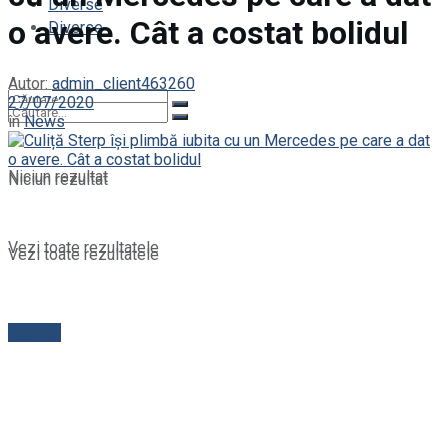
Diverse
o avere. Cât a costat bolidul
Diverse
Autor:
admin_client463260
27/07/2020
în
News
Niciun rezultat
Niciun rezultat
Vezi toate rezultatele
Vezi toate rezultatele
Contact