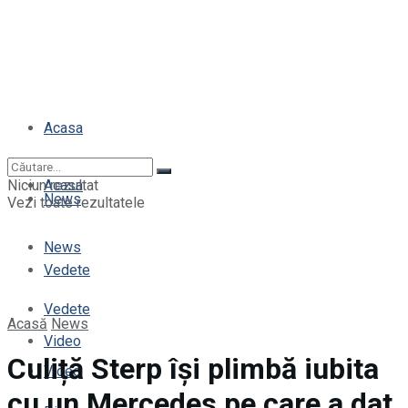
Acasa
Niciun rezultat
Acasa
News
Vezi toate rezultatele
News
Vedete
Vedete
Acasă
News
Video
Culiță Sterp își plimbă iubita
Video
cu un Mercedes pe care a dat