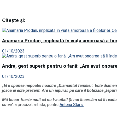
Citește și:
Anamaria Prodan, implicată în viața amoroasă a fiice
01/10/2023
Andra, gest superb pentru o fană: „Am avut onoarea
01/10/2023
„El îi spunea nepoatei noastre „Diamantul familiei’. Este diamant
joaca ei este prezent. Are un iepuraș pe care îl botezase „Iepuril
Mă bucur foarte mult că nu l-a uitat! Și noi încercăm să îi read
cu ea’
, a precizat artista, pentru
Antena Stars.