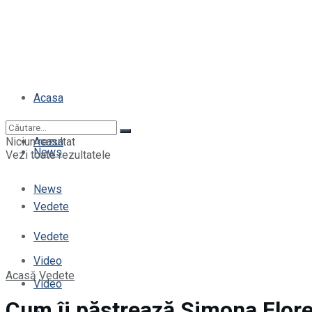
Acasa
Niciun rezultat
Acasa
News
Vezi toate rezultatele
News
Vedete
Vedete
Video
Acasă
Vedete
Video
Cum îi păstrează Simona Flores