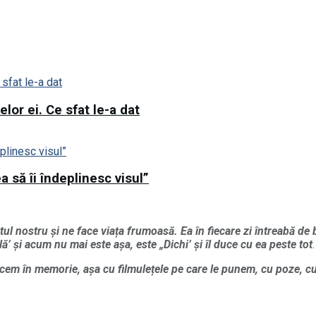
lor ei. Ce sfat le-a dat
 să îi îndeplinesc visul”
ul nostru și ne face viața frumoasă. Ea în fiecare zi întreabă de b
ă’ și acum nu mai este așa, este „Dichi’ și îl duce cu ea peste tot
.
ucem în memorie, așa cu filmulețele pe care le punem, cu poze, cu