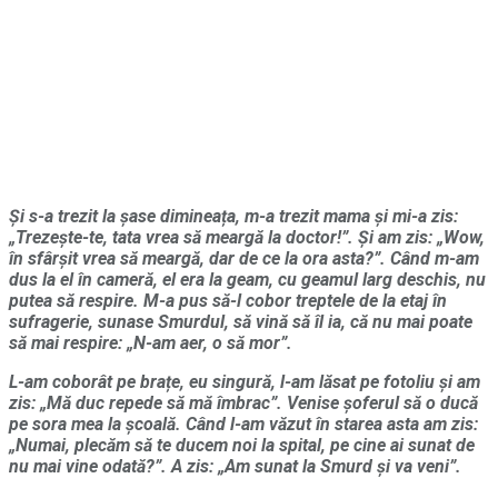
Și s-a trezit la șase dimineața, m-a trezit mama și mi-a zis:
„Trezește-te, tata vrea să meargă la doctor!”. Și am zis: „Wow,
în sfârșit vrea să meargă, dar de ce la ora asta?”. Când m-am
dus la el în cameră, el era la geam, cu geamul larg deschis, nu
putea să respire. M-a pus să-l cobor treptele de la etaj în
sufragerie, sunase Smurdul, să vină să îl ia, că nu mai poate
să mai respire: „N-am aer, o să mor”.
L-am coborât pe brațe, eu singură, l-am lăsat pe fotoliu și am
zis: „Mă duc repede să mă îmbrac”. Venise șoferul să o ducă
pe sora mea la școală. Când l-am văzut în starea asta am zis:
„Numai, plecăm să te ducem noi la spital, pe cine ai sunat de
nu mai vine odată?”. A zis: „Am sunat la Smurd și va veni”.