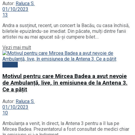
Autor:
Raluca S.
01/10/2023
13
Andra a susținut, recent, un concert la Bacău, cu casa închisă,
biletele epuizându-se imediat. Din păcate, mulți dintre fanii
artistei nu au mai apucat să-și cumpere bilet....
Details
Vezi mai mult
Vedete
Motivul pentru care Mircea Badea a avut nevoie
de Ambulanță, live, în emisiunea de la Antena 3.
Ce a pățit
Autor:
Raluca S.
01/10/2023
10
Ambulanța a venit, în direct, la Antena 3 pentru a îl lua pe
Mircea Badea. Prezentatorul a fost consultat de medici chiar
în emisiune și i-a îndemnat...