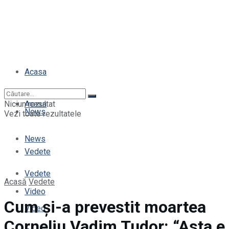
Acasa
Niciun rezultat
Acasa
News
Vezi toate rezultatele
News
Vedete
Vedete
Acasă
Vedete
Video
Cum și-a prevestit moartea
Video
Corneliu Vadim Tudor: “Asta e