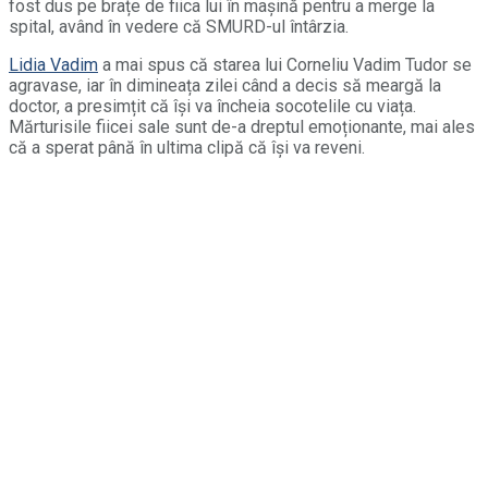
fost dus pe brațe de fiica lui în mașină pentru a merge la
spital, având în vedere că SMURD-ul întârzia.
Lidia Vadim
a mai spus că starea lui Corneliu Vadim Tudor se
agravase, iar în dimineața zilei când a decis să meargă la
doctor, a presimțit că își va încheia socotelile cu viața.
Mărturisile fiicei sale sunt de-a dreptul emoționante, mai ales
că a sperat până în ultima clipă că își va reveni.