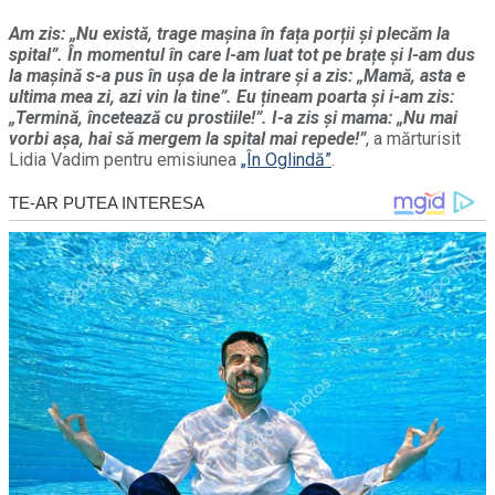
Am zis: „Nu există, trage mașina în fața porții și plecăm la
spital”. În momentul în care l-am luat tot pe brațe și l-am dus
la mașină s-a pus în ușa de la intrare și a zis: „Mamă, asta e
ultima mea zi, azi vin la tine”. Eu țineam poarta și i-am zis:
„Termină, încetează cu prostiile!”. I-a zis și mama: „Nu mai
vorbi așa, hai să mergem la spital mai repede!”
, a mărturisit
Lidia Vadim pentru emisiunea
„În Oglindă”
.