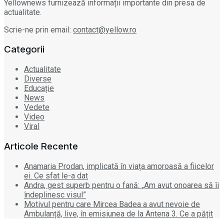
Yellownews furnizează informații importante din presa de
actualitate.
Scrie-ne prin email:
contact@yellow.ro
Categorii
Actualitate
Diverse
Educație
News
Vedete
Video
Viral
Articole Recente
Anamaria Prodan, implicată în viața amoroasă a fiicelor
ei. Ce sfat le-a dat
Andra, gest superb pentru o fană: „Am avut onoarea să îi
îndeplinesc visul”
Motivul pentru care Mircea Badea a avut nevoie de
Ambulanță, live, în emisiunea de la Antena 3. Ce a pățit