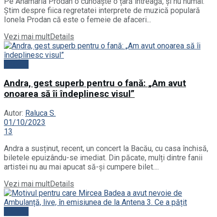
Pe Anamaria Prodan o cunoaște o țară întreagă, și nu numai.
Știm despre fiica regretatei interprete de muzică populară
Ionela Prodan că este o femeie de afaceri...
Vezi mai mult
Details
Vedete
Andra, gest superb pentru o fană: „Am avut
onoarea să îi îndeplinesc visul”
Autor:
Raluca S.
01/10/2023
13
Andra a susținut, recent, un concert la Bacău, cu casa închisă,
biletele epuizându-se imediat. Din păcate, mulți dintre fanii
artistei nu au mai apucat să-și cumpere bilet....
Vezi mai mult
Details
Vedete