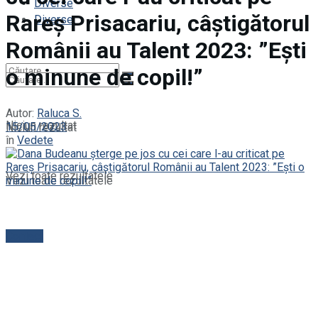
Diverse
Rareș Prisacariu, câștigătorul
Diverse
Românii au Talent 2023: ”Ești
o minune de copil!”
Autor:
Raluca S.
Niciun rezultat
15/05/2023
Niciun rezultat
în
Vedete
Vezi toate rezultatele
Vezi toate rezultatele
Contact