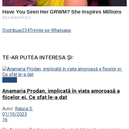
Distribuie
234
Trimite pe Whatsapp
TE-AR PUTEA INTERESA ȘI:
Vedete
Anamaria Prodan, implicată în viața amoroasă a
fiicelor ei. Ce sfat le-a dat
Autor:
Raluca S.
01/10/2023
16