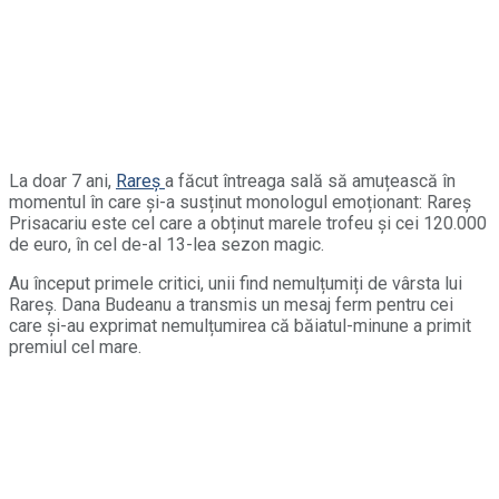
La doar 7 ani,
Rareș
a făcut întreaga sală să amuțească în
momentul în care și-a susținut monologul emoționant: Rareș
Prisacariu este cel care a obținut marele trofeu și cei 120.000
de euro, în cel de-al 13-lea sezon magic.
Au început primele critici, unii find nemulțumiți de vârsta lui
Rareș. Dana Budeanu a transmis un mesaj ferm pentru cei
care și-au exprimat nemulțumirea că băiatul-minune a primit
premiul cel mare.