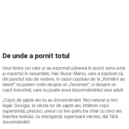
De unde a pornit totul
Unul dintre cei care și-au exprimat părerea în acest sens este
și expertul în securitate, Hari Bucur-Marcu, care a explicat că,
din punctul său de vedere, în cazul copilului de la „Românii au
talent” nu putem vorbi despre un „fenomen”, ci despre un
copil înzestrat, care nu poate avea discernământul unui adult.
„Copiii de șapte ani nu au discernământ. Nici natural și nici
legal. Desigur, la vârsta lor de șapte ani, întâlnim copii
superdotați, precoci, uneori cu trei-patru ba chiar cu cinci ani
înaintea leatului, cu inteligență superioară vârstei, dar fără
discernământ.