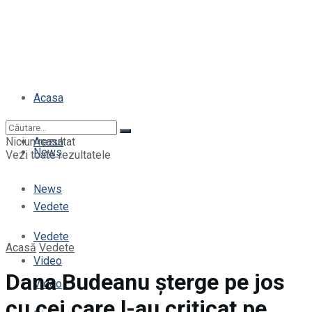
Acasa
Niciun rezultat
Acasa
News
Vezi toate rezultatele
News
Vedete
Vedete
Acasă
Vedete
Video
Dana Budeanu șterge pe jos
Video
cu cei care l-au criticat pe