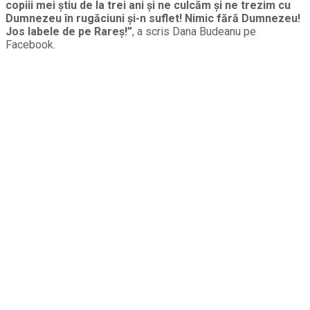
copiii mei știu de la trei ani și ne culcăm și ne trezim cu
Dumnezeu în rugăciuni și-n suflet! Nimic fără Dumnezeu!
Jos labele de pe Rareș!”
, a scris Dana Budeanu pe
Facebook.