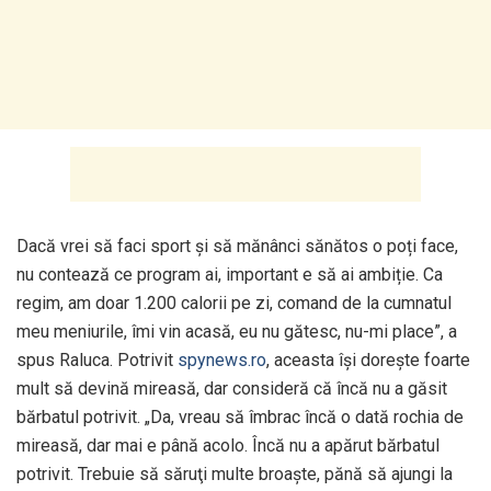
Dacă vrei să faci sport și să mănânci sănătos o poți face,
nu contează ce program ai, important e să ai ambiție. Ca
regim, am doar 1.200 calorii pe zi, comand de la cumnatul
meu meniurile, îmi vin acasă, eu nu gătesc, nu-mi place”, a
spus Raluca. Potrivit
spynews.ro
, aceasta își dorește foarte
mult să devină mireasă, dar consideră că încă nu a găsit
bărbatul potrivit. „Da, vreau să îmbrac încă o dată rochia de
mireasă, dar mai e până acolo. Încă nu a apărut bărbatul
potrivit. Trebuie să săruţi multe broaşte, pănă să ajungi la