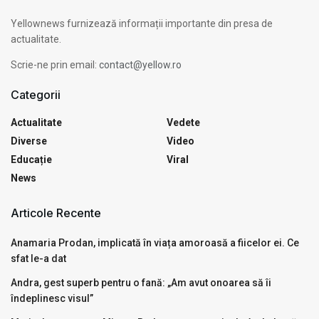
Yellownews furnizează informații importante din presa de
actualitate.
Scrie-ne prin email:
contact@yellow.ro
Categorii
Actualitate
Vedete
Diverse
Video
Educație
Viral
News
Articole Recente
Anamaria Prodan, implicată în viața amoroasă a fiicelor ei. Ce
sfat le-a dat
Andra, gest superb pentru o fană: „Am avut onoarea să îi
îndeplinesc visul”