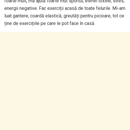
foarte mult, mă ajută foarte mut sportul, elimin toxine, stres,
energii negative. Fac exerciții acasă de toate felurile. Mi-am
luat gantere, coardă elastică, greutăți pentru picioare, tot ce
ține de exercițiile pe care le pot face în casă.