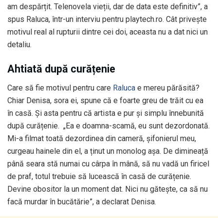
am despărțit. Telenovela vieții, dar de data este definitiv”, a
spus Raluca, într-un interviu pentru playtech.ro. Cât privește
motivul real al rupturii dintre cei doi, aceasta nu a dat nici un
detaliu.
Ahtiată după curățenie
Care să fie motivul pentru care
Raluca
e mereu părăsită?
Chiar Denisa, sora ei, spune că e foarte greu de trăit cu ea
în casă. Și asta pentru că artista e pur și simplu înnebunită
după curățenie. „Ea e doamna-scamă, eu sunt dezordonată.
Mi-a filmat toată dezordinea din cameră, șifonierul meu,
curgeau hainele din el, a ținut un monolog așa. De dimineață
până seara stă numai cu cârpa în mână, să nu vadă un firicel
de praf, totul trebuie să lucească în casă de curățenie.
Devine obositor la un moment dat. Nici nu gătește, ca să nu
facă murdar în bucătărie”, a declarat Denisa.