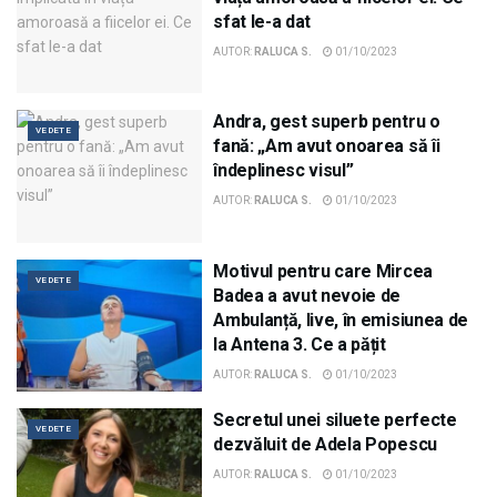
sfat le-a dat
AUTOR:
RALUCA S.
01/10/2023
Andra, gest superb pentru o
VEDETE
fană: „Am avut onoarea să îi
îndeplinesc visul”
AUTOR:
RALUCA S.
01/10/2023
Motivul pentru care Mircea
VEDETE
Badea a avut nevoie de
Ambulanță, live, în emisiunea de
la Antena 3. Ce a pățit
AUTOR:
RALUCA S.
01/10/2023
Secretul unei siluete perfecte
VEDETE
dezvăluit de Adela Popescu
AUTOR:
RALUCA S.
01/10/2023