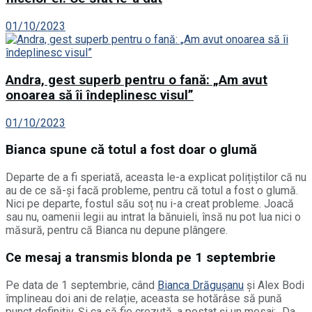
01/10/2023
Andra, gest superb pentru o fană: „Am avut
onoarea să îi îndeplinesc visul”
01/10/2023
Bianca spune că totul a fost doar o glumă
Departe de a fi speriată, aceasta le-a explicat polițiștilor că nu
au de ce să-și facă probleme, pentru că totul a fost o glumă.
Nici pe departe, fostul său soț nu i-a creat probleme. Joacă
sau nu, oamenii legii au intrat la bănuieli, însă nu pot lua nici o
măsură, pentru că Bianca nu depune plângere.
Ce mesaj a transmis blonda pe 1 septembrie
Pe data de 1 septembrie, când
Bianca Drăgușanu
și Alex Bodi
împlineau doi ani de relație, aceasta se hotărâse să pună
punct definitiv. Și ca să fie crezută, a postat și un mesaj: „Da,