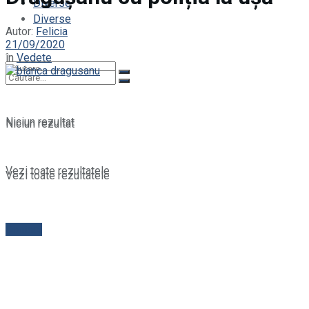
Diverse
Diverse
Autor:
Felicia
21/09/2020
în
Vedete
Niciun rezultat
Niciun rezultat
Vezi toate rezultatele
Vezi toate rezultatele
Contact