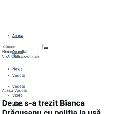
Acasa
Niciun rezultat
Acasa
News
Vezi toate rezultatele
News
Vedete
Vedete
Acasă
Vedete
Video
De ce s-a trezit Bianca
Video
Drăgușanu cu poliția la ușă