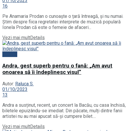
01/10/2023
16
Pe Anamaria Prodan o cunoaște o țară întreagă, și nu numai.
Știm despre fiica regretatei interprete de muzică populară
Ionela Prodan că este o femeie de afaceri...
Vezi mai mult
Details
Vedete
Andra, gest superb pentru o fană: „Am avut
onoarea să îi îndeplinesc visul”
Autor:
Raluca S.
01/10/2023
13
Andra a susținut, recent, un concert la Bacău, cu casa închisă,
biletele epuizându-se imediat. Din păcate, mulți dintre fanii
artistei nu au mai apucat să-și cumpere bilet....
Vezi mai mult
Details