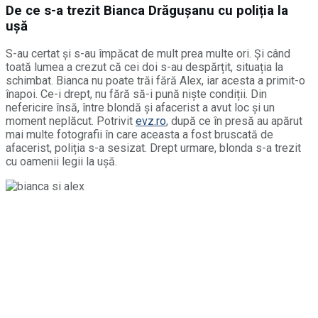
De ce s-a trezit Bianca Drăgușanu cu poliția la
ușă
S-au certat și s-au împăcat de mult prea multe ori. Și când
toată lumea a crezut că cei doi s-au despărțit, situația la
schimbat. Bianca nu poate trăi fără Alex, iar acesta a primit-o
înapoi. Ce-i drept, nu fără să-i pună niște condiții. Din
nefericire însă, între blondă și afacerist a avut loc și un
moment neplăcut. Potrivit
evz.ro
, după ce în presă au apărut
mai multe fotografii în care aceasta a fost bruscată de
afacerist, poliția s-a sesizat. Drept urmare, blonda s-a trezit
cu oamenii legii la ușă.