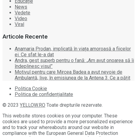
Educație
News
Vedete
Video
Viral
Articole Recente
Anamaria Prodan, implicată în viața amoroasă a fiicelor
ei. Ce sfat le-a dat
Andra, gest superb pentru o fană: „Am avut onoarea să îi
îndeplinesc visul”
Motivul pentru care Mircea Badea a avut nevoie de
Ambulanță, live, în emisiunea de la Antena 3. Ce a pățit
Politica Cookie
Politica de confidențialitate
© 2023
YELLOW.RO
Toate drepturile rezervate.
This website stores cookies on your computer. These
cookies are used to provide a more personalized experience
and to track your whereabouts around our website in
compliance with the European General Data Protection