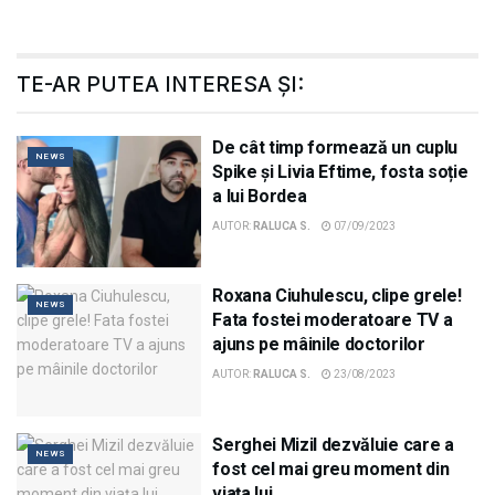
TE-AR PUTEA INTERESA ȘI:
De cât timp formează un cuplu
NEWS
Spike și Livia Eftime, fosta soție
a lui Bordea
AUTOR:
RALUCA S.
07/09/2023
Roxana Ciuhulescu, clipe grele!
NEWS
Fata fostei moderatoare TV a
ajuns pe mâinile doctorilor
AUTOR:
RALUCA S.
23/08/2023
Serghei Mizil dezvăluie care a
NEWS
fost cel mai greu moment din
viaţa lui