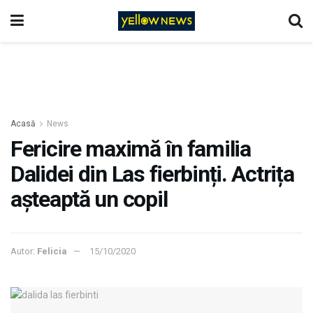
Acasă
News
Fericire maximă în familia
Dalidei din Las fierbinți. Actrița
așteaptă un copil
Autor:
Felicia
15/10/2020