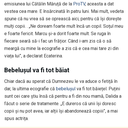
emisiunea lui Cătălin Măruță de la
ProTV
, aceasta a dat
vestea cea mare. E însărcinată în patru luni. Mai mult, vedeta
spune că nu vrea să se oprească aici, pentru că își dorește
mulți copii. . „Ne doream foarte mult încă un copil. Soțul meu
e foarte fericit. Marcu și-a dorit foarte mult. Se ruga în
fiecare seară să-i fac un frățior. Când i-am zis că o să
meargă cu mine la ecografie a zis că e cea mai tare zi din
viața lui”, a declarat Ecaterina.
Bebelușul va fi tot băiat
Chiar dacă au sperat că Dumnezeu le va aduce o fetiță în
dar, la ultima ecografie că
bebelușul
va fi tot băiețel. Puțini
sunt cei care știu însă că pentru a fi din nou mamă, Dalida a
făcut o serie de tratamente. „E dureros că unii își doresc
copii și nu pot avea, iar alții își abandonează copiii”, a mai
spus actrița.