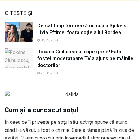
CITEȘTE ȘI:
De cât timp formează un cuplu Spike și
Livia Eftime, fosta soție a lui Bordea
07/09/2023
Roxana Ciuhulescu, clipe grele! Fata
fostei moderatoare TV a ajuns pe mâinile
doctorilor
23/08/2023
Cum și-a cunoscut soțul
În ceea ce îl privește pe soțul său, actrița spune că atunci
când l-a văzut, a fost o chimie. Care a rămas până în ziua de
astăzi. ”L-am cunoscut prin intermediul altor prieteni de-ai