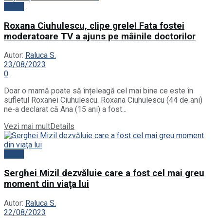
News
Roxana Ciuhulescu, clipe grele! Fata fostei
moderatoare TV a ajuns pe mâinile doctorilor
Autor:
Raluca S.
23/08/2023
0
Doar o mamă poate să înțeleagă cel mai bine ce este în
sufletul Roxanei Ciuhulescu. Roxana Ciuhulescu (44 de ani)
ne-a declarat că Ana (15 ani) a fost...
Vezi mai mult
Details
News
Serghei Mizil dezvăluie care a fost cel mai greu
moment din viaţa lui
Autor:
Raluca S.
22/08/2023