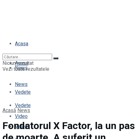
Acasa
Niciun rezultat
Acasa
News
Vezi toate rezultatele
News
Vedete
Vedete
Acasă
News
Video
Fondatorul X Factor, la un pas
Video
de moarte. A suferit un