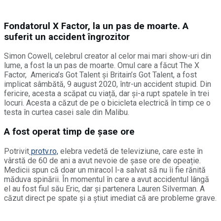
Fondatorul X Factor, la un pas de moarte. A
suferit un accident îngrozitor
Simon Cowell, celebrul creator al celor mai mari show-uri din
lume, a fost la un pas de moarte. Omul care a făcut The X
Factor, America’s Got Talent şi Britain’s Got Talent, a fost
implicat sâmbătă, 9 august 2020, într-un accident stupid. Din
fericire, acesta a scăpat cu viață, dar și-a rupt spatele în trei
locuri. Acesta a căzut de pe o bicicleta electrică în timp ce o
testa în curtea casei sale din Malibu.
A fost operat timp de șase ore
Potrivit
protv.ro,
elebra vedetă de televiziune, care este în
vârstă de 60 de ani a avut nevoie de șase ore de opeație.
Medicii spun că doar un miracol l-a salvat să nu îi fie rănită
măduva spinării. În momentul în care a avut accidentul lângă
el au fost fiul său Eric, dar şi partenera Lauren Silverman. A
căzut direct pe spate și a știut imediat că are probleme grave.