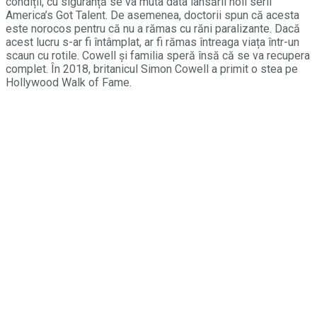
condiții, cu siguranță se va muta data lansării noii serii
America’s Got Talent. De asemenea, doctorii spun că acesta
este norocos pentru că nu a rămas cu răni paralizante. Dacă
acest lucru s-ar fi întâmplat, ar fi rămas întreaga viața într-un
scaun cu rotile. Cowell și familia speră însă că se va recupera
complet. În 2018, britanicul Simon Cowell a primit o stea pe
Hollywood Walk of Fame.