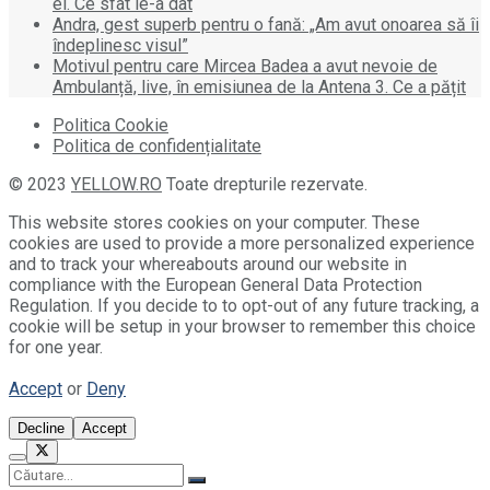
ei. Ce sfat le-a dat
Andra, gest superb pentru o fană: „Am avut onoarea să îi
îndeplinesc visul”
Motivul pentru care Mircea Badea a avut nevoie de
Ambulanță, live, în emisiunea de la Antena 3. Ce a pățit
Politica Cookie
Politica de confidențialitate
© 2023
YELLOW.RO
Toate drepturile rezervate.
This website stores cookies on your computer. These
cookies are used to provide a more personalized experience
and to track your whereabouts around our website in
compliance with the European General Data Protection
Regulation. If you decide to to opt-out of any future tracking, a
cookie will be setup in your browser to remember this choice
for one year.
Accept
or
Deny
Decline
Accept