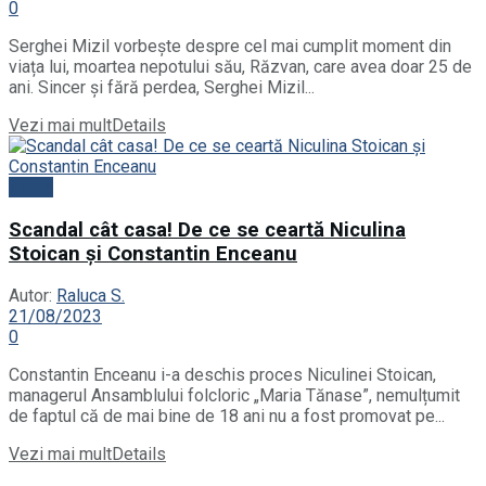
0
Serghei Mizil vorbește despre cel mai cumplit moment din
viața lui, moartea nepotului său, Răzvan, care avea doar 25 de
ani. Sincer și fără perdea, Serghei Mizil...
Vezi mai mult
Details
News
Scandal cât casa! De ce se ceartă Niculina
Stoican și Constantin Enceanu
Autor:
Raluca S.
21/08/2023
0
Constantin Enceanu i-a deschis proces Niculinei Stoican,
managerul Ansamblului folcloric „Maria Tănase”, nemulțumit
de faptul că de mai bine de 18 ani nu a fost promovat pe...
Vezi mai mult
Details