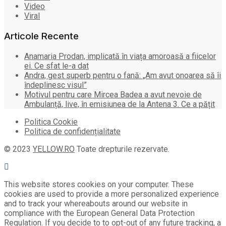
Video
Viral
Articole Recente
Anamaria Prodan, implicată în viața amoroasă a fiicelor
ei. Ce sfat le-a dat
Andra, gest superb pentru o fană: „Am avut onoarea să îi
îndeplinesc visul”
Motivul pentru care Mircea Badea a avut nevoie de
Ambulanță, live, în emisiunea de la Antena 3. Ce a pățit
Politica Cookie
Politica de confidențialitate
© 2023
YELLOW.RO
Toate drepturile rezervate.
This website stores cookies on your computer. These
cookies are used to provide a more personalized experience
and to track your whereabouts around our website in
compliance with the European General Data Protection
Regulation. If you decide to to opt-out of any future tracking, a