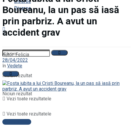
Diverse
Boureanu, la un pas să iasă
Diverse
prin parbriz. A avut un
accident grav
Autor:
Felicia
28/04/2022
în
Vedete
Niciun rezultat
Niciun rezultat
Vezi toate rezultatele
Vezi toate rezultatele
Contact