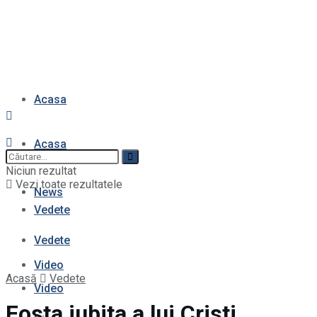
Acasa
Acasa
News
Niciun rezultat
Vezi toate rezultatele
News
Vedete
Vedete
Video
Acasă
Vedete
Video
Fosta iubita a lui Cristi