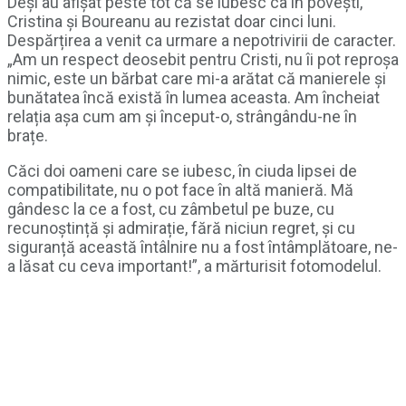
Deși au afișat peste tot că se iubesc ca în povești,
Cristina și Boureanu au rezistat doar cinci luni.
Despărțirea a venit ca urmare a nepotrivirii de caracter.
„Am un respect deosebit pentru Cristi, nu îi pot reproșa
nimic, este un bărbat care mi-a arătat că manierele și
bunătatea încă există în lumea aceasta. Am încheiat
relația așa cum am și început-o, strângându-ne în
brațe.
Căci doi oameni care se iubesc, în ciuda lipsei de
compatibilitate, nu o pot face în altă manieră. Mă
gândesc la ce a fost, cu zâmbetul pe buze, cu
recunoștință și admirație, fără niciun regret, și cu
siguranță această întâlnire nu a fost întâmplătoare, ne-
a lăsat cu ceva important!”, a mărturisit fotomodelul.