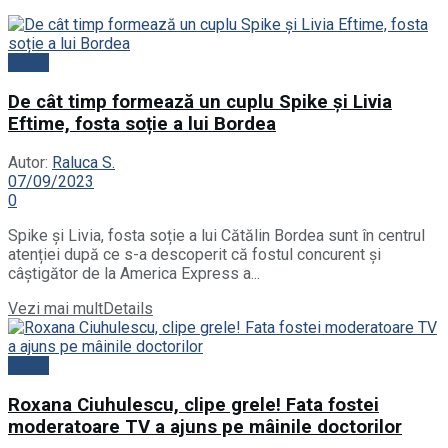
News
De cât timp formează un cuplu Spike și Livia
Eftime, fosta soție a lui Bordea
Autor:
Raluca S.
07/09/2023
0
Spike și Livia, fosta soție a lui Cătălin Bordea sunt în centrul
atenției după ce s-a descoperit că fostul concurent și
câștigător de la America Express a...
Vezi mai mult
Details
News
Roxana Ciuhulescu, clipe grele! Fata fostei
moderatoare TV a ajuns pe mâinile doctorilor