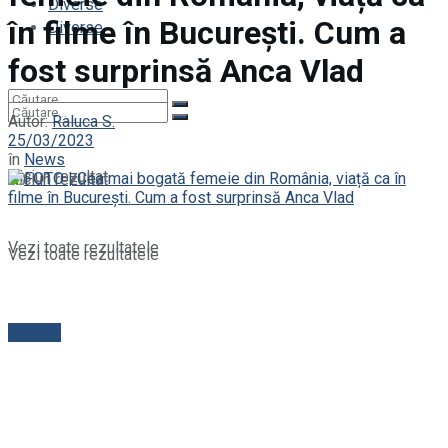
Diverse
în filme în București. Cum a
Diverse
fost surprinsă Anca Vlad
Autor:
Raluca S.
25/03/2023
în
News
Niciun rezultat
Niciun rezultat
Vezi toate rezultatele
Vezi toate rezultatele
Contact