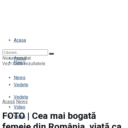
Acasa
Niciun rezultat
Acasa
News
Vezi toate rezultatele
News
Vedete
Vedete
Acasă
News
Video
FOTO | Cea mai bogată
Video
femeie din România, viață ca