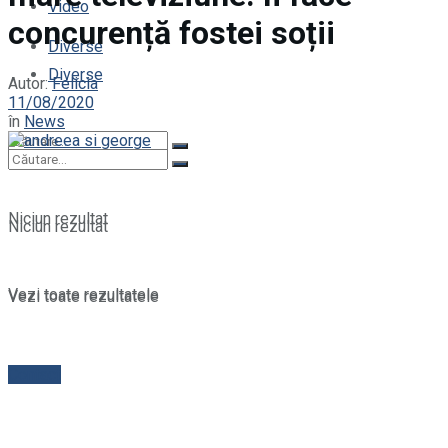
Video
concurență fostei soții
Diverse
Diverse
Autor:
Felicia
11/08/2020
în
News
Niciun rezultat
Niciun rezultat
Vezi toate rezultatele
Vezi toate rezultatele
Contact