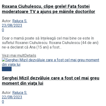
Roxana Ciuhulescu, clipe grele! Fata fostei
moderatoare TV a ajuns pe mâinile doctorilor
Autor:
Raluca S.
23/08/2023
0
Doar o mamă poate să înțeleagă cel mai bine ce este în
sufletul Roxanei Ciuhulescu. Roxana Ciuhulescu (44 de ani)
ne-a declarat că Ana (15 ani) a fost...
Vezi mai mult
Details
News
Serghei Mizil dezvăluie care a fost cel mai greu
moment din viaţa lui
Autor:
Raluca S.
22/08/2023
0