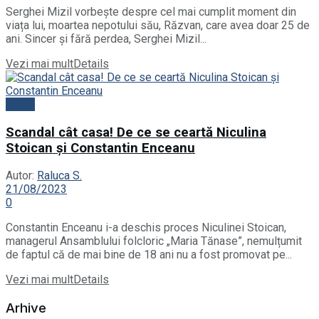
Serghei Mizil vorbește despre cel mai cumplit moment din
viața lui, moartea nepotului său, Răzvan, care avea doar 25 de
ani. Sincer și fără perdea, Serghei Mizil...
Vezi mai mult
Details
News
Scandal cât casa! De ce se ceartă Niculina
Stoican și Constantin Enceanu
Autor:
Raluca S.
21/08/2023
0
Constantin Enceanu i-a deschis proces Niculinei Stoican,
managerul Ansamblului folcloric „Maria Tănase”, nemulțumit
de faptul că de mai bine de 18 ani nu a fost promovat pe...
Vezi mai mult
Details
Arhive