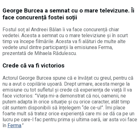
George Burcea a semnat cu o mare televizune. Îi
face concurență fostei soții
Fostul soț al Andreei Bălan îi va face concurență chiar
vedetei. Acesta a semnat cu o mare televiziune și în scurt
timp va începe filmările. Acesta va fi alături de multe alte
vedete unul dintre participanții la emisiunea Ferma,
prezentată de Mihaela Rădulescu.
Crede că va fi victorios
Actorul George Burcea spune că e învățat cu greul, pentru că
nu a avut o copilărie ușoară. Drept urmare, acesta merge la
emisiune cu tot sufletul și crede că experiența de viață îl va
face victorios: ”Viața mi-a demonstrat că noi, oamenii, ne
putem adapta în orice situație și cu orice caracter, atât timp
cât suntem disponibili să înțelegem “de ce-ul”. Îmi place
foarte mult să tratez orice experiență care mi se dă ca pe un
lucru pe care-l fac pentru prima și ultima oară, iar asta voi face
în
Ferma
.”