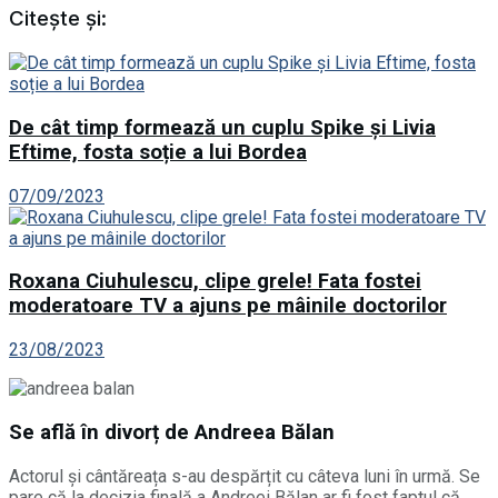
Citește și:
De cât timp formează un cuplu Spike și Livia
Eftime, fosta soție a lui Bordea
07/09/2023
Roxana Ciuhulescu, clipe grele! Fata fostei
moderatoare TV a ajuns pe mâinile doctorilor
23/08/2023
Se află în divorț de Andreea Bălan
Actorul și cântăreața s-au despărțit cu câteva luni în urmă. Se
pare că la decizia finală a Andreei Bălan ar fi fost faptul că