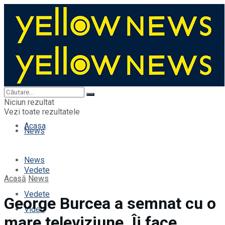
Acasa
Niciun rezultat
Vezi toate rezultatele
Acasa
News
News
Vedete
Acasă
News
Vedete
George Burcea a semnat cu o
Video
mare televiziune. Îi face