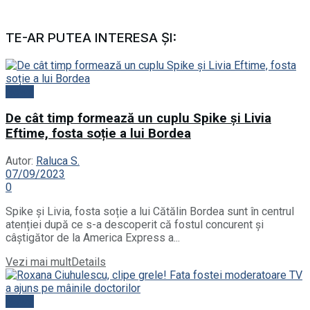
TE-AR PUTEA INTERESA ȘI:
News
De cât timp formează un cuplu Spike și Livia
Eftime, fosta soție a lui Bordea
Autor:
Raluca S.
07/09/2023
0
Spike și Livia, fosta soție a lui Cătălin Bordea sunt în centrul
atenției după ce s-a descoperit că fostul concurent și
câștigător de la America Express a...
Vezi mai mult
Details
News