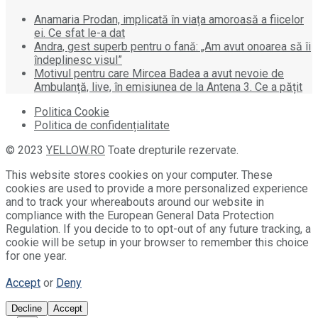
Anamaria Prodan, implicată în viața amoroasă a fiicelor
ei. Ce sfat le-a dat
Andra, gest superb pentru o fană: „Am avut onoarea să îi
îndeplinesc visul”
Motivul pentru care Mircea Badea a avut nevoie de
Ambulanță, live, în emisiunea de la Antena 3. Ce a pățit
Politica Cookie
Politica de confidențialitate
© 2023
YELLOW.RO
Toate drepturile rezervate.
This website stores cookies on your computer. These
cookies are used to provide a more personalized experience
and to track your whereabouts around our website in
compliance with the European General Data Protection
Regulation. If you decide to to opt-out of any future tracking, a
cookie will be setup in your browser to remember this choice
for one year.
Accept
or
Deny
Decline
Accept