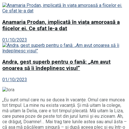
Anamaria Prodan, implicată în viața amoroasă a
fiicelor ei. Ce sfat le-a dat
01/10/2023
Andra, gest superb pentru o fană: „Am avut
onoarea să îi îndeplinesc visul”
01/10/2023
„Eu sunt omul care nu se ducea în vacanțe. Omul care muncea
tot timpul. La mine nu exista vacanță. Și mă uitam la colege,
mă uitam la Delia, care e tot timpul plecată. Mă uitam la Liza,
care punea poze de peste tot din jurul lumii și eu ziceam. Ah,
ce drăguț, Doamne!… Mai trag tare lunile astea sau anul ăsta –
că așa mă păcăleam singură – și după aceea plec și eu într-o