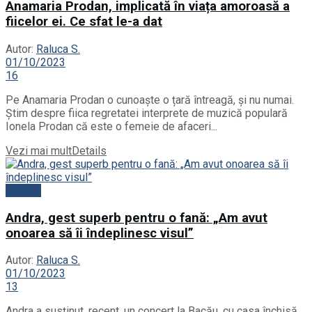
Anamaria Prodan, implicată în viața amoroasă a
fiicelor ei. Ce sfat le-a dat
Autor:
Raluca S.
01/10/2023
16
Pe Anamaria Prodan o cunoaște o țară întreagă, și nu numai.
Știm despre fiica regretatei interprete de muzică populară
Ionela Prodan că este o femeie de afaceri...
Vezi mai mult
Details
Vedete
Andra, gest superb pentru o fană: „Am avut
onoarea să îi îndeplinesc visul”
Autor:
Raluca S.
01/10/2023
13
Andra a susținut, recent, un concert la Bacău, cu casa închisă,