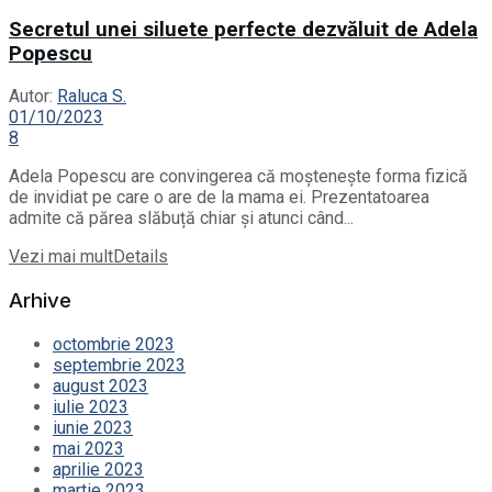
Secretul unei siluete perfecte dezvăluit de Adela
Popescu
Autor:
Raluca S.
01/10/2023
8
Adela Popescu are convingerea că moștenește forma fizică
de invidiat pe care o are de la mama ei. Prezentatoarea
admite că părea slăbuță chiar și atunci când...
Vezi mai mult
Details
Arhive
octombrie 2023
septembrie 2023
august 2023
iulie 2023
iunie 2023
mai 2023
aprilie 2023
martie 2023