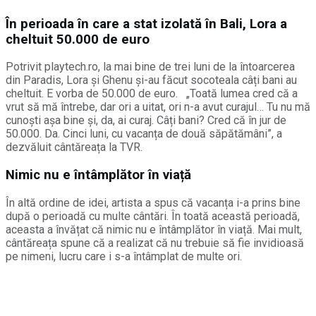
În perioada în care a stat izolată în Bali, Lora a
cheltuit 50.000 de euro
Potrivit playtech.ro, la mai bine de trei luni de la întoarcerea
din Paradis, Lora și Ghenu și-au făcut socoteala câți bani au
cheltuit. E vorba de 50.000 de euro. „Toată lumea cred că a
vrut să mă întrebe, dar ori a uitat, ori n-a avut curajul… Tu nu mă
cunoști așa bine și, da, ai curaj. Câți bani? Cred că în jur de
50.000. Da. Cinci luni, cu vacanța de două săpătămâni”, a
dezvăluit cântăreața la TVR.
Nimic nu e întâmplător în viață
În altă ordine de idei, artista a spus că vacanța i-a prins bine
după o perioadă cu multe cântări. În toată această perioadă,
aceasta a învățat că nimic nu e întâmplător în viață. Mai mult,
cântăreața spune că a realizat că nu trebuie să fie invidioasă
pe nimeni, lucru care i s-a întâmplat de multe ori.