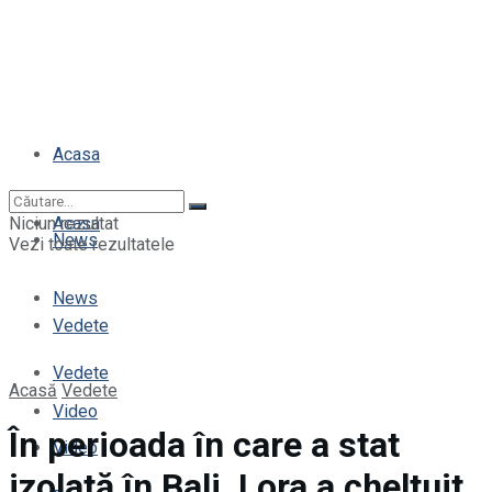
Acasa
Niciun rezultat
Acasa
News
Vezi toate rezultatele
News
Vedete
Vedete
Acasă
Vedete
Video
În perioada în care a stat
Video
izolată în Bali, Lora a cheltuit