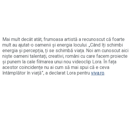
Mai mult decât atât, frumoasa artistă a recunoscut că foarte
mult au ajutat-o oamenii și energia locului. „Când îți schimbi
energia și percepția, ți se schimbă viața. Noi am cunoscut aici
niște oameni talentați, creativi, români cu care facem proiecte
și punem la cale filmarea unui nou videoclip Lora. În fața
acestor coincidențe nu ai cum să mai spui că e ceva
întâmplător în viață”, a declarat Lora pentru
viva.ro
.