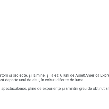
orii și proiecte, și la mine, și la ea: 6 luni de Asia&America Expr
t departe unul de altul, în colțuri diferite de lume.
ectaculoase, pline de experiențe și amintiri greu de obținut altfe