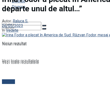
Diverse
departe unul de altul…”
Diverse
Autor:
Raluca S.
26/05/2023
în
Vedete
Niciun rezultat
Niciun rezultat
Vezi toate rezultatele
Vezi toate rezultatele
Contact