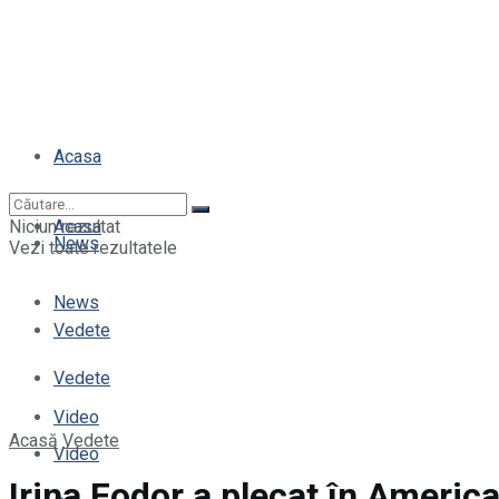
Acasa
Niciun rezultat
Acasa
News
Vezi toate rezultatele
News
Vedete
Vedete
Video
Acasă
Vedete
Video
Irina Fodor a plecat în Americ