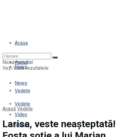
Acasa
Niciun rezultat
Acasa
News
Vezi toate rezultatele
News
Vedete
Vedete
Acasă
Vedete
Video
Larisa, veste neașteptată!
Video
Fosta soție a lui Marian