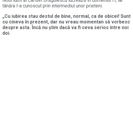
Noul iubit al Larisei Drăgulescu lucrează în domeniul IT, iar
tânăra l-a cunoscut prin intermediul unor prieteni.
„Cu iubirea stau destul de bine, normal, ca de obicei! Sunt
cu cineva în prezent, dar nu vreau momentan să vorbesc
despre asta. Încă nu știm dacă va fi ceva serios între noi
doi.