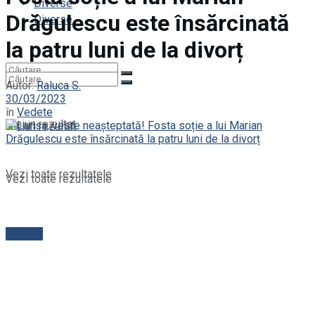
Diverse
Drăgulescu este însărcinată
Diverse
la patru luni de la divorț
Autor:
Raluca S.
30/03/2023
în
Vedete
Niciun rezultat
Niciun rezultat
Vezi toate rezultatele
Vezi toate rezultatele
Contact