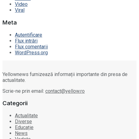
Video
Viral
Meta
Autentificare
Flux intrări
Flux comentarii
WordPress.org
Yellownews furnizează informații importante din presa de
actualitate.
Scrie-ne prin email:
contact@yellow.ro
Categorii
Actualitate
Diverse
Educație
News