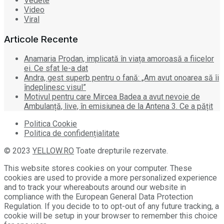
Vedete
Video
Viral
Articole Recente
Anamaria Prodan, implicată în viața amoroasă a fiicelor
ei. Ce sfat le-a dat
Andra, gest superb pentru o fană: „Am avut onoarea să îi
îndeplinesc visul”
Motivul pentru care Mircea Badea a avut nevoie de
Ambulanță, live, în emisiunea de la Antena 3. Ce a pățit
Politica Cookie
Politica de confidențialitate
© 2023
YELLOW.RO
Toate drepturile rezervate.
This website stores cookies on your computer. These
cookies are used to provide a more personalized experience
and to track your whereabouts around our website in
compliance with the European General Data Protection
Regulation. If you decide to to opt-out of any future tracking, a
cookie will be setup in your browser to remember this choice