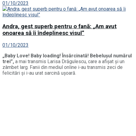
01/10/2023
Andra, gest superb pentru o fană: „Am avut
onoarea să îi îndeplinesc visul”
01/10/2023
„Baby Love! Baby loading! Însărcinată! Bebelușul numărul
trei”,
a mai transmis Larisa Drăgulescu, care a afișat și un
zâmbet larg. Fanii din mediul online i-au transmis zeci de
felicitări și i-au urat sarcină ușoară.