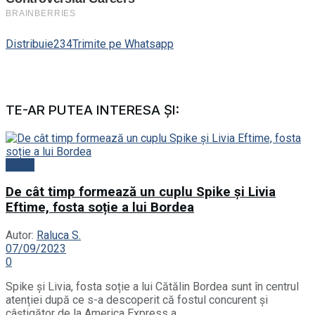
Distribuie
234
Trimite pe Whatsapp
TE-AR PUTEA INTERESA ȘI:
News
De cât timp formează un cuplu Spike și Livia
Eftime, fosta soție a lui Bordea
Autor:
Raluca S.
07/09/2023
0
Spike și Livia, fosta soție a lui Cătălin Bordea sunt în centrul
atenției după ce s-a descoperit că fostul concurent și
câștigător de la America Express a...