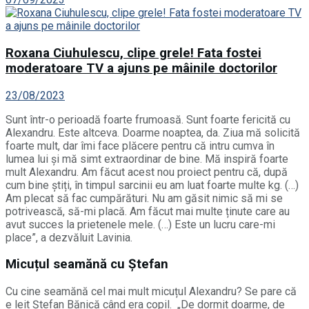
Roxana Ciuhulescu, clipe grele! Fata fostei
moderatoare TV a ajuns pe mâinile doctorilor
23/08/2023
Sunt într-o perioadă foarte frumoasă. Sunt foarte fericită cu
Alexandru. Este altceva. Doarme noaptea, da. Ziua mă solicită
foarte mult, dar îmi face plăcere pentru că intru cumva în
lumea lui și mă simt extraordinar de bine. Mă inspiră foarte
mult Alexandru. Am făcut acest nou proiect pentru că, după
cum bine știți, în timpul sarcinii eu am luat foarte multe kg. (…)
Am plecat să fac cumpărături. Nu am găsit nimic să mi se
potrivească, să-mi placă. Am făcut mai multe ținute care au
avut succes la prietenele mele. (…) Este un lucru care-mi
place”, a dezvăluit Lavinia.
Micuțul seamănă cu Ștefan
Cu cine seamănă cel mai mult micuțul Alexandru? Se pare că
e leit Ștefan Bănică când era copil. „De dormit doarme, de