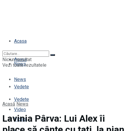
Acasa
Niciun rezultat
Acasa
News
Vezi toate rezultatele
News
Vedete
Vedete
Acasă
News
Video
Lavinia Pârva: Lui Alex îi
Video
place să cânte cu tati, la pian