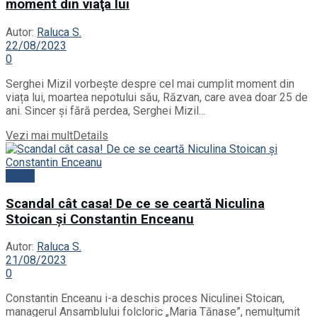
moment din viaţa lui
Autor:
Raluca S.
22/08/2023
0
Serghei Mizil vorbește despre cel mai cumplit moment din
viața lui, moartea nepotului său, Răzvan, care avea doar 25 de
ani. Sincer și fără perdea, Serghei Mizil...
Vezi mai mult
Details
News
Scandal cât casa! De ce se ceartă Niculina
Stoican și Constantin Enceanu
Autor:
Raluca S.
21/08/2023
0
Constantin Enceanu i-a deschis proces Niculinei Stoican,
managerul Ansamblului folcloric „Maria Tănase”, nemulțumit