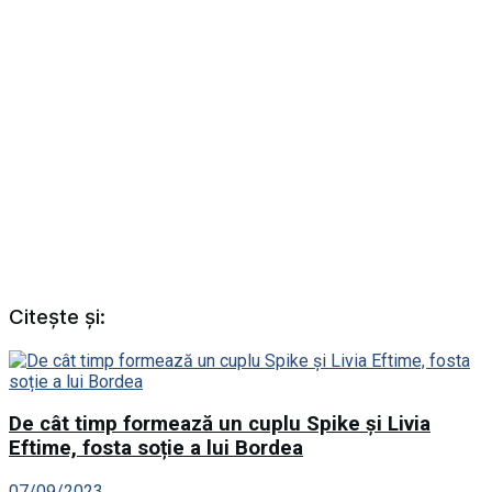
Citește și:
De cât timp formează un cuplu Spike și Livia
Eftime, fosta soție a lui Bordea
07/09/2023