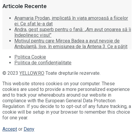
Articole Recente
Anamaria Prodan, implicată în viața amoroasă a fiicelor
ei. Ce sfat le-a dat
Andra, gest superb pentru o fană: „Am avut onoarea să îi
îndeplinesc visul”
Motivul pentru care Mircea Badea a avut nevoie de
Ambulanță, live, în emisiunea de la Antena 3. Ce a pățit
Politica Cookie
Politica de confidențialitate
© 2023
YELLOW.RO
Toate drepturile rezervate.
This website stores cookies on your computer. These
cookies are used to provide a more personalized experience
and to track your whereabouts around our website in
compliance with the European General Data Protection
Regulation. If you decide to to opt-out of any future tracking, a
cookie will be setup in your browser to remember this choice
for one year.
Accept
or
Deny