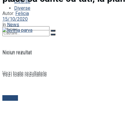
Diverse
Diverse
Autor:
Felicia
15/10/2020
în
News
Niciun rezultat
Niciun rezultat
Vezi toate rezultatele
Vezi toate rezultatele
Contact