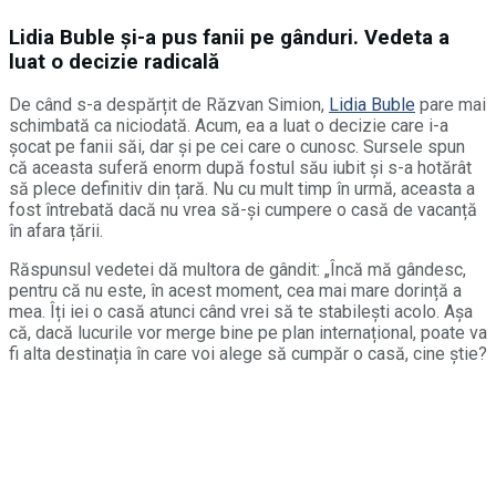
Lidia Buble și-a pus fanii pe gânduri. Vedeta a
luat o decizie radicală
De când s-a despărțit de Răzvan Simion,
Lidia Buble
pare mai
schimbată ca niciodată. Acum, ea a luat o decizie care i-a
șocat pe fanii săi, dar și pe cei care o cunosc. Sursele spun
că aceasta suferă enorm după fostul său iubit și s-a hotărât
să plece definitiv din țară. Nu cu mult timp în urmă, aceasta a
fost întrebată dacă nu vrea să-și cumpere o casă de vacanță
în afara țării.
Răspunsul vedetei dă multora de gândit: „Încă mă gândesc,
pentru că nu este, în acest moment, cea mai mare dorință a
mea. Îți iei o casă atunci când vrei să te stabilești acolo. Așa
că, dacă lucurile vor merge bine pe plan internațional, poate va
fi alta destinația în care voi alege să cumpăr o casă, cine știe?