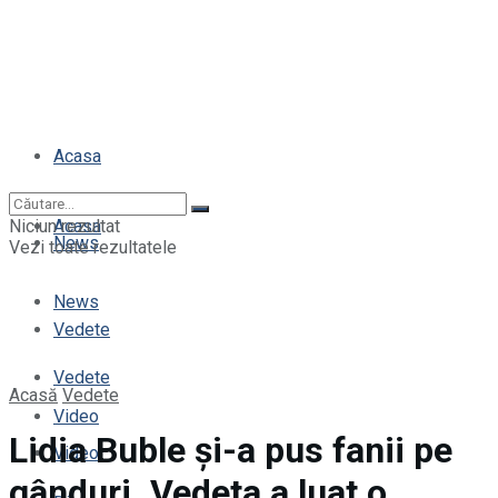
Acasa
Niciun rezultat
Acasa
News
Vezi toate rezultatele
News
Vedete
Vedete
Acasă
Vedete
Video
Lidia Buble și-a pus fanii pe
Video
gânduri. Vedeta a luat o