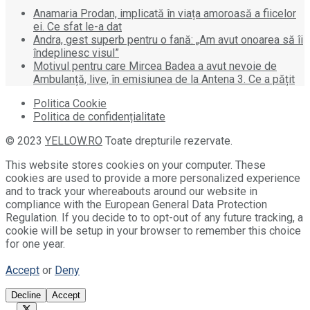
Anamaria Prodan, implicată în viața amoroasă a fiicelor
ei. Ce sfat le-a dat
Andra, gest superb pentru o fană: „Am avut onoarea să îi
îndeplinesc visul”
Motivul pentru care Mircea Badea a avut nevoie de
Ambulanță, live, în emisiunea de la Antena 3. Ce a pățit
Politica Cookie
Politica de confidențialitate
© 2023
YELLOW.RO
Toate drepturile rezervate.
This website stores cookies on your computer. These
cookies are used to provide a more personalized experience
and to track your whereabouts around our website in
compliance with the European General Data Protection
Regulation. If you decide to to opt-out of any future tracking, a
cookie will be setup in your browser to remember this choice
for one year.
Accept
or
Deny
Decline
Accept