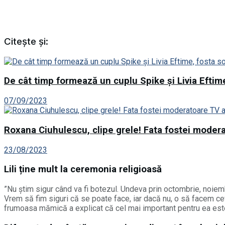
Citește și:
De cât timp formează un cuplu Spike și Livia Eftime
07/09/2023
Roxana Ciuhulescu, clipe grele! Fata fostei modera
23/08/2023
Lili ține mult la ceremonia religioasă
”Nu știm sigur când va fi botezul. Undeva prin octombrie, noiembr
Vrem să fim siguri că se poate face, iar dacă nu, o să facem ceva
frumoasa mămică a explicat că cel mai important pentru ea este