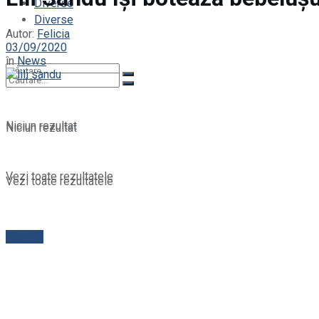
Diverse
Diverse
Autor:
Felicia
03/09/2020
în
News
Niciun rezultat
Niciun rezultat
Vezi toate rezultatele
Vezi toate rezultatele
Contact