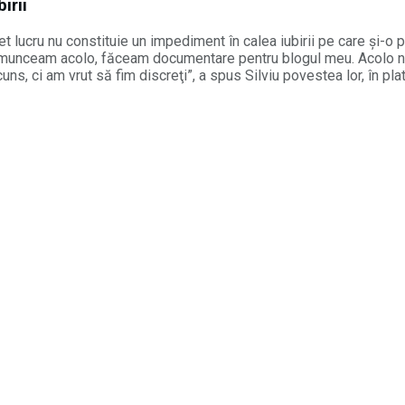
irii
t lucru nu constituie un impediment în calea iubirii pe care și-o po
r eu munceam acolo, făceam documentare pentru blogul meu. Acolo 
ns, ci am vrut să fim discreţi”, a spus Silviu povestea lor, în pl