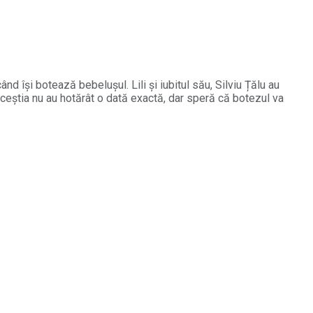
ând își botează bebelușul. Lili și iubitul său, Silviu Țălu au
 Aceștia nu au hotărât o dată exactă, dar speră că botezul va