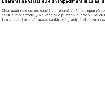
Diferența de vârstă nu e un impediment în calea iub
Chiar dacă între cei doi există o diferență de 12 ani, spun că ace
cerut-o în căsătorie. „Ea a venit cu o prietenă la Istanbul, ia
foarte mult. Ştiam că fusese cântăreaţă şi actriţă. Nu ne-am ascu