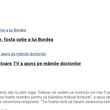
, fosta soție a lui Bordea
toare TV a ajuns pe mâinile doctorilor
ie, dar nu știm sigur. Trebuie să vedem ce restricții vor mai fi pâ
 foarte restrâns pentru că băiețelul trebuie botezat”, a spus tată
 ceremonia religioasă: ”Țin foarte mult să facem ceremonia reli