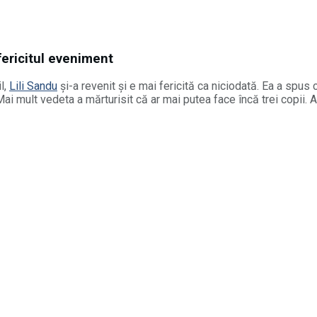
fericitul eveniment
l,
Lili Sandu
și-a revenit și e mai fericită ca niciodată. Ea a spus c
Mai mult vedeta a mărturisit că ar mai putea face încă trei copii.