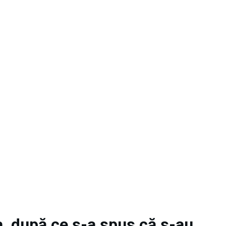
a, după ce s-a spus că s-au