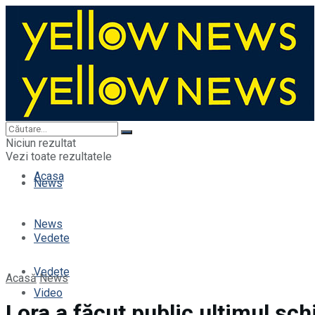
Acasa
Niciun rezultat
Vezi toate rezultatele
Acasa
News
News
Vedete
Vedete
Acasă
News
Video
Lora a făcut public ultimul sc