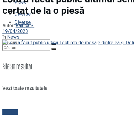
Video
certat de la o piesă
Diverse
Diverse
Autor:
Raluca S.
19/04/2023
în
News
Niciun rezultat
Niciun rezultat
Vezi toate rezultatele
Vezi toate rezultatele
Contact