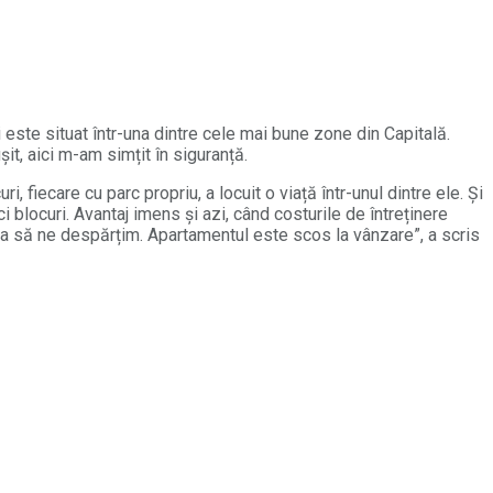
 este situat într-una dintre cele mai bune zone din Capitală.
it, aici m-am simțit în siguranță.
, fiecare cu parc propriu, a locuit o viață într-unul dintre ele. Și
i blocuri. Avantaj imens și azi, când costurile de întreținere
mea să ne despărțim. Apartamentul este scos la vânzare”, a scris