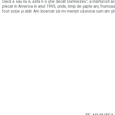
Dacă e sau nu e, asta n-o ştie decât Dumnezeu”, a mărturisit acest
plecat în America în anul 1995, unde, timp de șapte ani, frumoas
fost soție și atât. Am încercat să-mi mențin căsnicia cum am știu