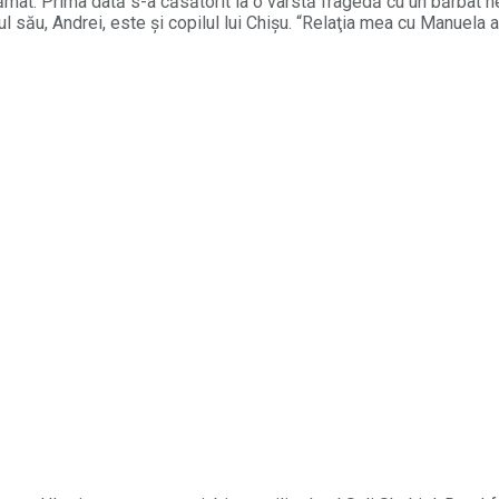
mat. Prima dată s-a căsătorit la o vârstă fragedă cu un bărbat ne
ul său, Andrei, este și copilul lui Chișu. “Relaţia mea cu Manuela