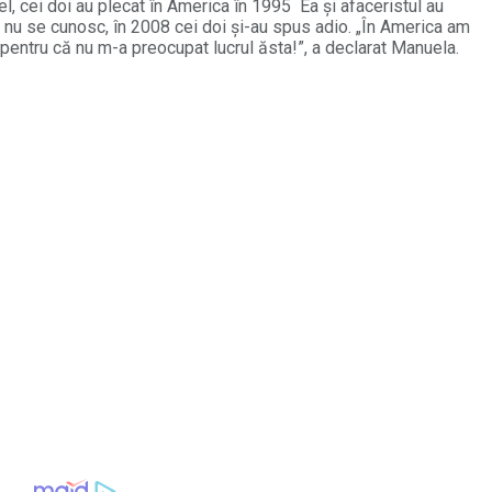
el, cei doi au plecat în America în 1995 Ea și afaceristul au
e nu se cunosc, în 2008 cei doi și-au spus adio. „În America am
 pentru că nu m-a preocupat lucrul ăsta!”, a declarat Manuela.