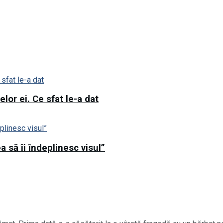
lor ei. Ce sfat le-a dat
 să îi îndeplinesc visul”