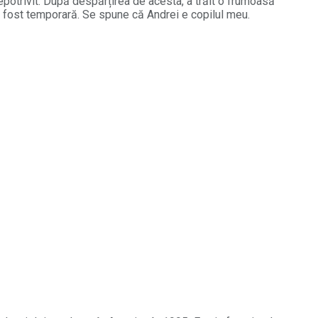
potrivit. După despărțirea de acesta, a trăit o frumoasă
 a fost temporară. Se spune că Andrei e copilul meu.