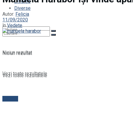
Diverse
Diverse
Autor:
Felicia
11/09/2020
în
Vedete
Niciun rezultat
Niciun rezultat
Vezi toate rezultatele
Vezi toate rezultatele
Contact