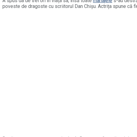
A spus da de trei ori în viața sa, însă toate
mariajele
s-au destră
poveste de dragoste cu scriitorul Dan Chișu. Actrița spune că fi