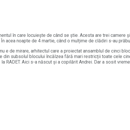
entul în care locuiește de când se știe. Acesta are trei camere și
 În acea noapte de 4 martie, când o mulțime de clădiri s-au prăbuș
nu e de mirare, arhitectul care a proiectat ansamblul de cinci blocuri
e din subsolul blocului încălzea fără mari restricții toate cele cinc
 la RADET. Aici s-a născut și a copilărit Andrei. Dar a sosit vre