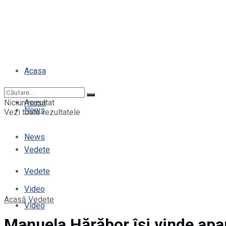
Acasa
Niciun rezultat
Acasa
News
Vezi toate rezultatele
News
Vedete
Vedete
Video
Acasă
Vedete
Video
Manuela Hărăbor își vinde ap