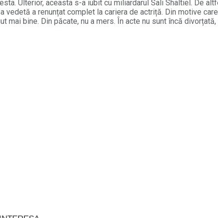
a. Ulterior, aceasta s-a iubit cu miliardarul Sali Shaltiel. De altf
a vedetă a renunțat complet la cariera de actriță. Din motive car
t mai bine. Din păcate, nu a mers. În acte nu sunt încă divorțată,