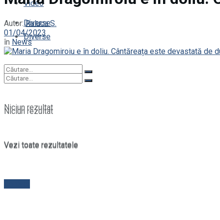
Video
Diverse
Autor:
Raluca S.
01/04/2023
Diverse
în
News
Niciun rezultat
Niciun rezultat
Vezi toate rezultatele
Vezi toate rezultatele
Contact