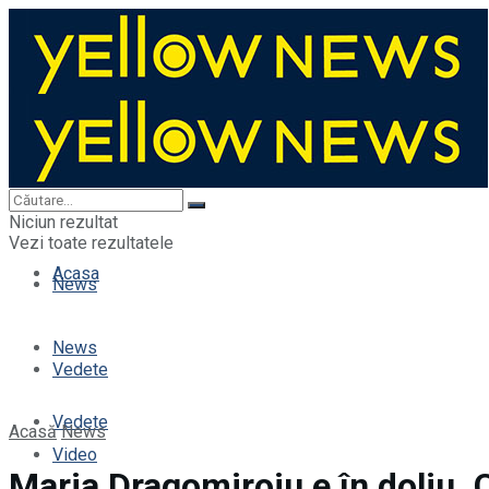
Acasa
Niciun rezultat
Vezi toate rezultatele
Acasa
News
News
Vedete
Vedete
Acasă
News
Video
Maria Dragomiroiu e în doliu. 