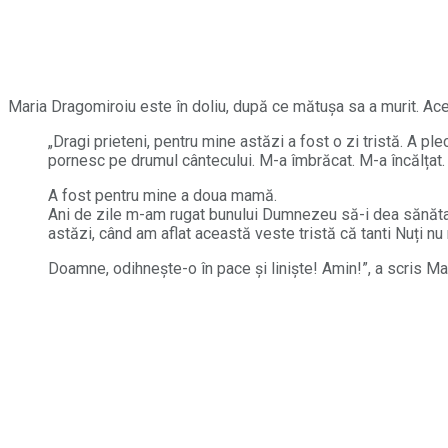
Maria Dragomiroiu este în doliu, după ce mătușa sa a murit. Acea
„Dragi prieteni, pentru mine astăzi a fost o zi tristă. A p
pornesc pe drumul cântecului. M-a îmbrăcat. M-a încălțat
A fost pentru mine a doua mamă.
Ani de zile m-am rugat bunului Dumnezeu să-i dea sănătat
astăzi, când am aflat această veste tristă că tanti Nuți nu
Doamne, odihnește-o în pace și liniște! Amin!”, a scris 