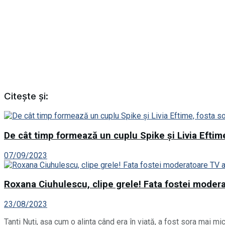
Citește și:
De cât timp formează un cuplu Spike și Livia Eftime
07/09/2023
Roxana Ciuhulescu, clipe grele! Fata fostei modera
23/08/2023
Tanti Nuți, așa cum o alinta când era în viață, a fost sora mai m