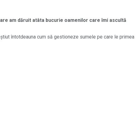
 care am dăruit atâta bucurie oamenilor care îmi ascultă
u a știut întotdeauna cum să gestioneze sumele pe care le primea