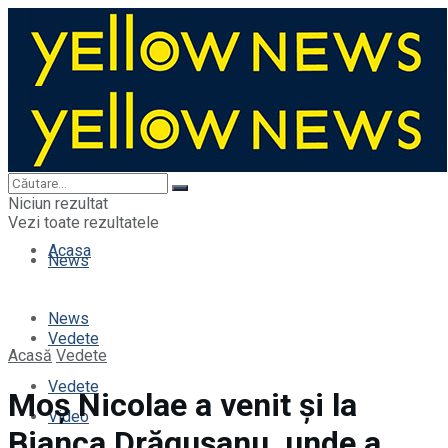
Acasa
Niciun rezultat
Vezi toate rezultatele
Acasa
News
News
Vedete
Acasă
Vedete
Vedete
Moș Nicolae a venit și la
Video
Bianca Drăgușanu, unde a