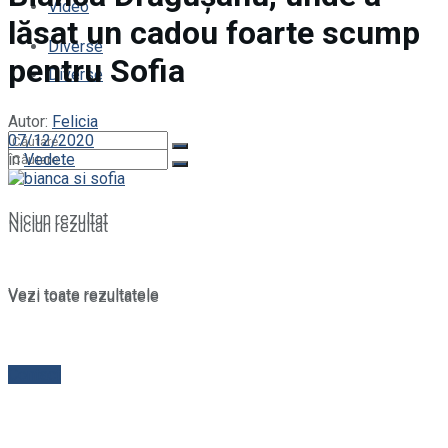
Video
lăsat un cadou foarte scump
Diverse
pentru Sofia
Diverse
Autor:
Felicia
07/12/2020
în
Vedete
Niciun rezultat
Niciun rezultat
Vezi toate rezultatele
Vezi toate rezultatele
Contact