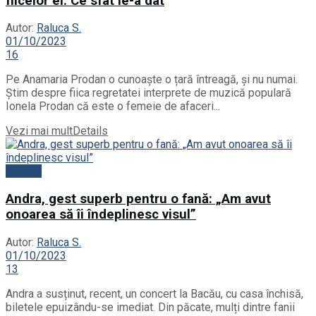
fiicelor ei. Ce sfat le-a dat
Autor:
Raluca S.
01/10/2023
16
Pe Anamaria Prodan o cunoaște o țară întreagă, și nu numai.
Știm despre fiica regretatei interprete de muzică populară
Ionela Prodan că este o femeie de afaceri...
Vezi mai mult
Details
Vedete
Andra, gest superb pentru o fană: „Am avut
onoarea să îi îndeplinesc visul”
Autor:
Raluca S.
01/10/2023
13
Andra a susținut, recent, un concert la Bacău, cu casa închisă,
biletele epuizându-se imediat. Din păcate, mulți dintre fanii