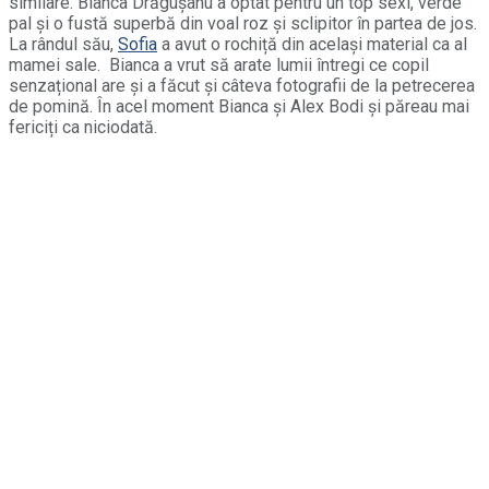
similare. Bianca Drăgușanu a optat pentru un top sexi, verde
pal și o fustă superbă din voal roz și sclipitor în partea de jos.
La rândul său,
Sofia
a avut o rochiță din același material ca al
mamei sale. Bianca a vrut să arate lumii întregi ce copil
senzațional are și a făcut și câteva fotografii de la petrecerea
de pomină. În acel moment Bianca și Alex Bodi și păreau mai
fericiți ca niciodată.