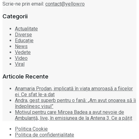
Scrie-ne prin email:
contact@yellow.ro
Categorii
Actualitate
Diverse
Educație
News
Vedete
Video
Viral
Articole Recente
Anamaria Prodan, implicată în viața amoroasă a fiicelor
ei. Ce sfat le-a dat
Andra, gest superb pentru o fană: „Am avut onoarea să îi
îndeplinesc visul”
Motivul pentru care Mircea Badea a avut nevoie de
Ambulanță, live, în emisiunea de la Antena 3. Ce a pățit
Politica Cookie
Politica de confidențialitate