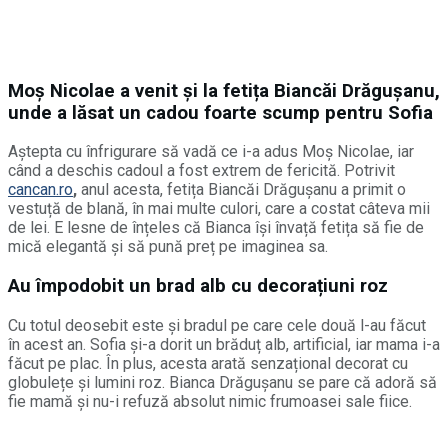
Moș Nicolae a venit și la fetița Biancăi Drăgușanu,
unde a lăsat un cadou foarte scump pentru Sofia
Aștepta cu înfrigurare să vadă ce i-a adus Moș Nicolae, iar
când a deschis cadoul a fost extrem de fericită. Potrivit
cancan.ro
,
anul acesta, fetița Biancăi Drăgușanu a primit o
vestuță de blană, în mai multe culori, care a costat câteva mii
de lei. E lesne de înțeles că Bianca își învață fetița să fie de
mică elegantă și să pună preț pe imaginea sa.
Au împodobit un brad alb cu decorațiuni roz
Cu totul deosebit este și bradul pe care cele două l-au făcut
în acest an. Sofia și-a dorit un brăduț alb, artificial, iar mama i-a
făcut pe plac. În plus, acesta arată senzațional decorat cu
globulețe și lumini roz. Bianca Drăgușanu se pare că adoră să
fie mamă și nu-i refuză absolut nimic frumoasei sale fiice.