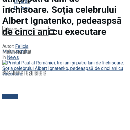
Diverse
închisoare. Soția celebrului
Diverse
Albert Ignatenko, pedeaspsă
de cinci ani cu executare
Autor:
Felicia
Niciun rezultat
19/12/2020
Niciun rezultat
în
News
Vezi toate rezultatele
Vezi toate rezultatele
Contact