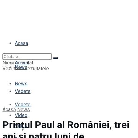
Acasa
Niciun rezultat
Acasa
News
Vezi toate rezultatele
News
Vedete
Vedete
Acasă
News
Video
Prințul Paul al României, trei
Video
ani și patru luni de