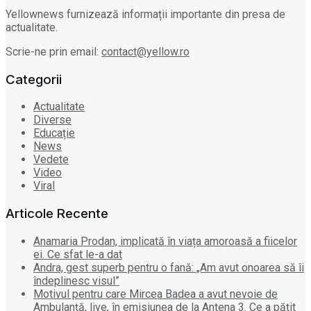
Yellownews furnizează informații importante din presa de
actualitate.
Scrie-ne prin email:
contact@yellow.ro
Categorii
Actualitate
Diverse
Educație
News
Vedete
Video
Viral
Articole Recente
Anamaria Prodan, implicată în viața amoroasă a fiicelor
ei. Ce sfat le-a dat
Andra, gest superb pentru o fană: „Am avut onoarea să îi
îndeplinesc visul”
Motivul pentru care Mircea Badea a avut nevoie de
Ambulanță, live, în emisiunea de la Antena 3. Ce a pățit