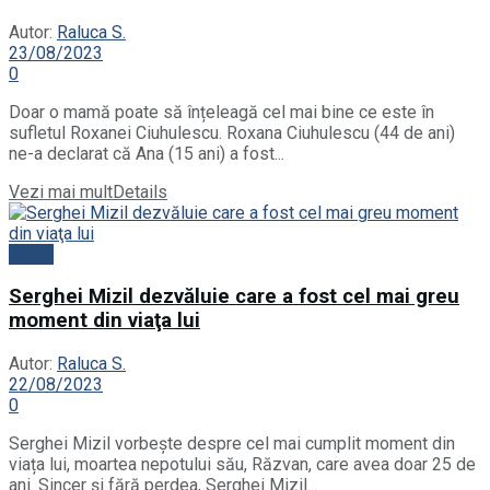
Autor:
Raluca S.
23/08/2023
0
Doar o mamă poate să înțeleagă cel mai bine ce este în
sufletul Roxanei Ciuhulescu. Roxana Ciuhulescu (44 de ani)
ne-a declarat că Ana (15 ani) a fost...
Vezi mai mult
Details
News
Serghei Mizil dezvăluie care a fost cel mai greu
moment din viaţa lui
Autor:
Raluca S.
22/08/2023
0
Serghei Mizil vorbește despre cel mai cumplit moment din
viața lui, moartea nepotului său, Răzvan, care avea doar 25 de
ani. Sincer și fără perdea, Serghei Mizil...