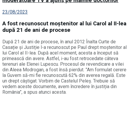
moderatoare TV a ajuns pe mâinile doctorilor
23/08/2023
A fost recunoscut moștenitor al lui Carol al II-lea
după 21 de ani de procese
După 21 de ani de procese, în anul 2012 Înalta Curte de
Casație și Justiție l-a recunoscut pe Paul drept moștenitor al
lui Carol al II-lea. După acel moment, acesta a început să
primească din avere. Astfel, i-au fost retrocedate câteva
terenuri ale Elenei Lupescu. Procesul de revendicare a vilei
din Aleea Modrogan, a fost însă pierdut. ”Am formulat cerere
la Guvern să-mi fie recunoscută 62% din averea regală. Este
un drept câștigat. Vorbim de Castelul Peleș. Trebuie să
vedem aceste documente, avem încredere în justiția din
România”, a spus atunci acesta.