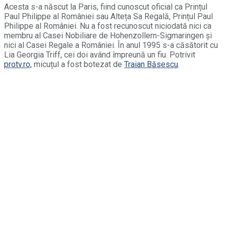
Acesta s-a născut la Paris, fiind cunoscut oficial ca Prințul
Paul Philippe al României sau Alteța Sa Regală, Prințul Paul
Philippe al României. Nu a fost recunoscut niciodată nici ca
membru al Casei Nobiliare de Hohenzollern-Sigmaringen și
nici al Casei Regale a României. În anul 1995 s-a căsătorit cu
Lia Georgia Triff, cei doi având împreună un fiu. Potrivit
protv.ro,
micuțul a fost botezat de
Traian Băsescu
.