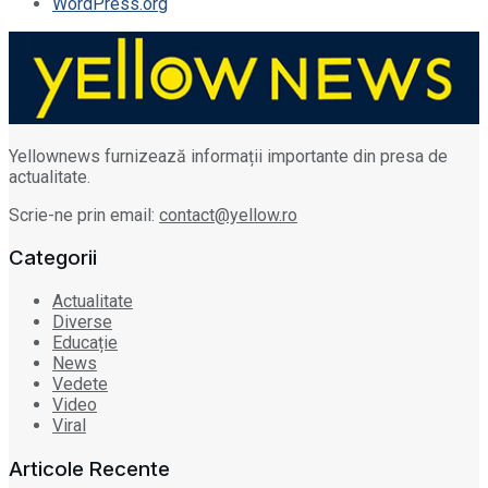
WordPress.org
Yellownews furnizează informații importante din presa de
actualitate.
Scrie-ne prin email:
contact@yellow.ro
Categorii
Actualitate
Diverse
Educație
News
Vedete
Video
Viral
Articole Recente