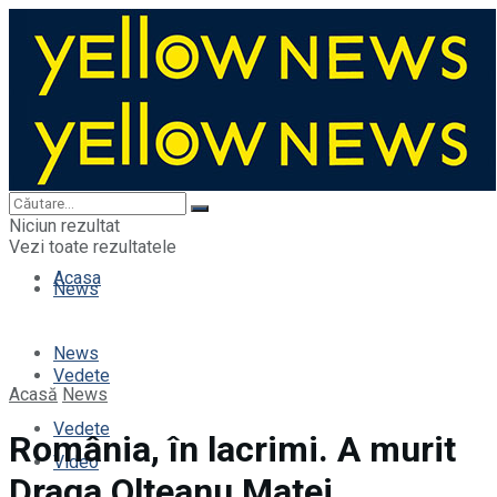
Acasa
Niciun rezultat
Vezi toate rezultatele
Acasa
News
News
Vedete
Acasă
News
Vedete
România, în lacrimi. A murit
Video
Draga Olteanu Matei