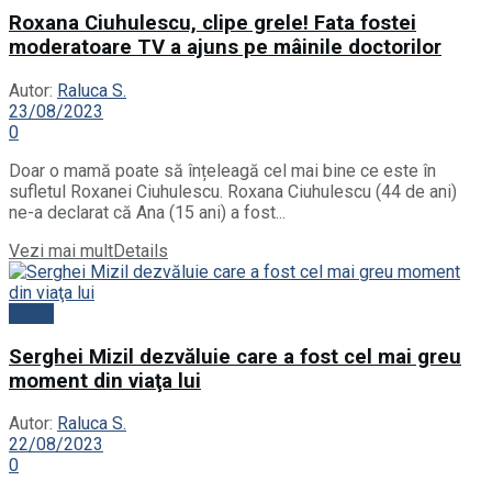
Roxana Ciuhulescu, clipe grele! Fata fostei
moderatoare TV a ajuns pe mâinile doctorilor
Autor:
Raluca S.
23/08/2023
0
Doar o mamă poate să înțeleagă cel mai bine ce este în
sufletul Roxanei Ciuhulescu. Roxana Ciuhulescu (44 de ani)
ne-a declarat că Ana (15 ani) a fost...
Vezi mai mult
Details
News
Serghei Mizil dezvăluie care a fost cel mai greu
moment din viaţa lui
Autor:
Raluca S.
22/08/2023
0