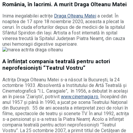
România, în lacrimi. A murit Draga Olteanu Matei
Inima inegalabilei actrițe
Draga Olteanu Matei
a cedat. În
noaptea de 17 spre 18 noiembrie 2020, aceasta a plecat la
ceruri. În ciuda eforturilor depus de de medicii de la spitalul
Sfântul Spiridon din Iași. Artista a fost internată în spital
vinerea trecută la Spitalul Județean Piatra Neamț, din cauza
unei hemoragii digestive superioare.
A înființat compania teatrală pentru actori
neprofesionişti ”Teatrul Vostru”
Actriţa Draga Olteanu Matei s-a născut la Bucureşti, la 24
octombrie 1933. Absolventă a Institutului de Artă Teatrală şi
Cinematografică ”I.L. Caragiale”, în 1956, a debutat în același
an în piesa ‘Ziariştii’, potrivit
www.cinemagia.ro.
Începând din
anul 1957 și până în 1990, a jucat pe scena Teatrului Naţional
din Bucureşti. 55 de ani aceasta a interpretat zeci de roluri în
filme, spectacole de teatru şi scenete TV. În anul 1992, actrița
s-a pensionat și s-a retras la Piatra Neamț. Acolo a înființat
compania teatrală pentru actori neprofesionişti ”Teatrul
Vostru”. La 25 octombrie 2007, a primit titlul de Cetăţean de