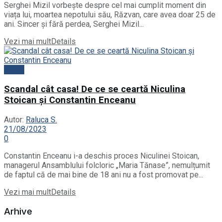
Serghei Mizil vorbește despre cel mai cumplit moment din
viața lui, moartea nepotului său, Răzvan, care avea doar 25 de
ani. Sincer și fără perdea, Serghei Mizil...
Vezi mai mult
Details
News
Scandal cât casa! De ce se ceartă Niculina
Stoican și Constantin Enceanu
Autor:
Raluca S.
21/08/2023
0
Constantin Enceanu i-a deschis proces Niculinei Stoican,
managerul Ansamblului folcloric „Maria Tănase”, nemulțumit
de faptul că de mai bine de 18 ani nu a fost promovat pe...
Vezi mai mult
Details
Arhive