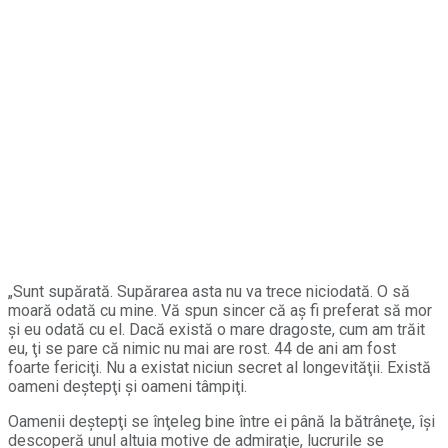
„Sunt supărată. Supărarea asta nu va trece niciodată. O să
moară odată cu mine. Vă spun sincer că aş fi preferat să mor
şi eu odată cu el. Dacă există o mare dragoste, cum am trăit
eu, ţi se pare că nimic nu mai are rost. 44 de ani am fost
foarte fericiţi. Nu a existat niciun secret al longevităţii. Există
oameni deştepţi şi oameni tâmpiţi.
Oamenii deştepţi se înţeleg bine între ei până la bătrâneţe, îşi
descoperă unul altuia motive de admiraţie, lucrurile se