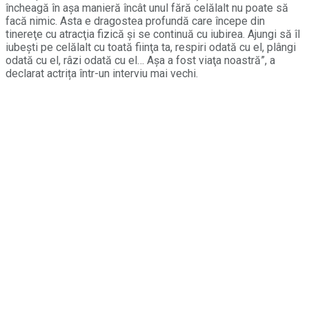
încheagă în aşa manieră încât unul fără celălalt nu poate să
facă nimic. Asta e dragostea profundă care începe din
tinereţe cu atracţia fizică şi se continuă cu iubirea. Ajungi să îl
iubeşti pe celălalt cu toată fiinţa ta, respiri odată cu el, plângi
odată cu el, râzi odată cu el… Aşa a fost viaţa noastră”, a
declarat actrița într-un interviu mai vechi.