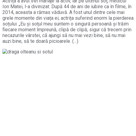
Actrița a avut trei mariaje la activ, iar pe ultimul soț, medicul
Ion Matei, l-a divinizat. După 44 de ani de iubire ca în filme, în
2014, aceasta a rămas văduvă. A fost unul dintre cele mai
grele momente din viața ei, actrița suferind enorm la pierderea
soțului. „Eu şi soţul meu suntem o singură persoană şi trăim
fiecare moment împreună, clipă de clipă; sigur că trecem prin
necazurile vârstei, că ajungi să nu mai vezi bine, să nu mai
auzi bine, să te doară picioarele. (…)