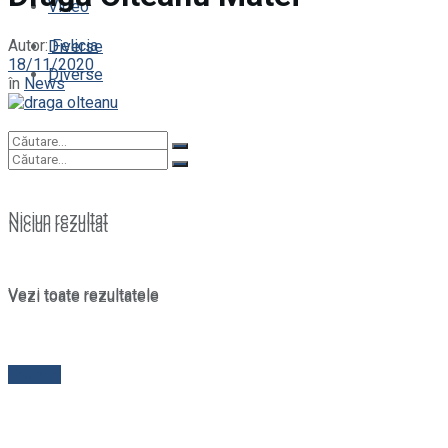
Video
Autor:
Felicia
Diverse
18/11/2020
Diverse
în
News
Niciun rezultat
Niciun rezultat
Vezi toate rezultatele
Vezi toate rezultatele
Contact