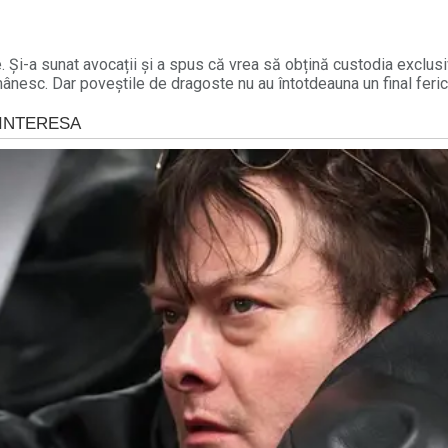
e. Și-a sunat avocații și a spus că vrea să obțină custodia exclus
ânesc. Dar poveștile de dragoste nu au întotdeauna un final feric