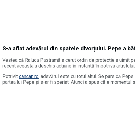
S-a aflat adevărul din spatele divorțului. Pepe a b
Vestea că Raluca Pastramă a cerut ordin de protecție a uimit pe
recent aceasta a deschis acțiune în instanță împotriva artistului,
Potrivit
cancan.ro
, adevărul este cu totul altul. Se pare că Pepe
partea lui Pepe și s-ar fi speriat. Atunci a spus că e momentul să