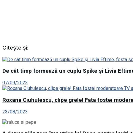
Citește și:
De cât timp formează un cuplu Spike și Livia Eftime
07/09/2023
Roxana Ciuhulescu, clipe grele! Fata fostei modera
23/08/2023