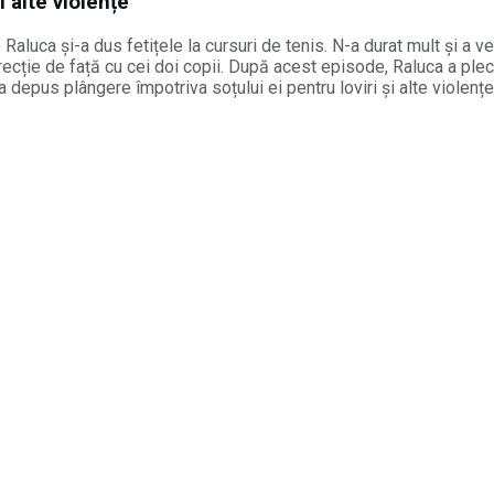
 alte violențe
aluca și-a dus fetițele la cursuri de tenis. N-a durat mult și a ve
o corecție de față cu cei doi copii. După acest episode, Raluca a pl
 a depus plângere împotriva soțului ei pentru loviri și alte violențe