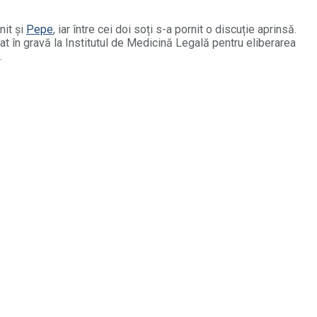
nit și
Pepe
, iar între cei doi soți s-a pornit o discuție aprinsă.
ecat în gravă la Institutul de Medicină Legală pentru eliberarea
.