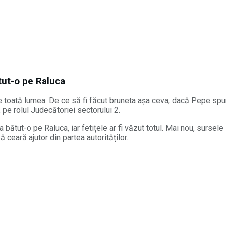
ătut-o pe Raluca
 toată lumea. De ce să fi făcut bruneta așa ceva, dacă Pepe spun
 pe rolul Judecătoriei sectorului 2.
 a bătut-o pe Raluca, iar fetițele ar fi văzut totul. Mai nou, surs
 ceară ajutor din partea autorităților.