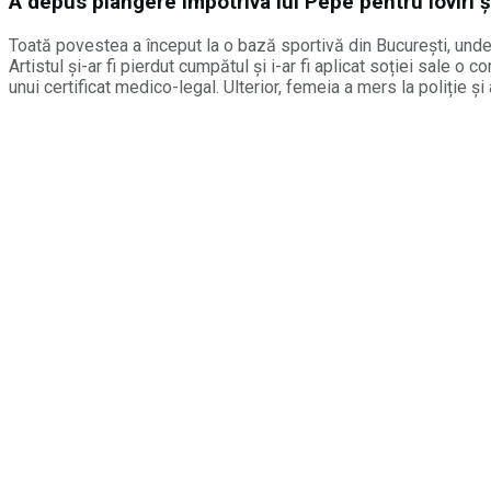
A depus plângere împotriva lui Pepe pentru loviri și
Toată povestea a început la o bază sportivă din București, unde R
Artistul și-ar fi pierdut cumpătul și i-ar fi aplicat soției sale 
unui certificat medico-legal. Ulterior, femeia a mers la poliție și