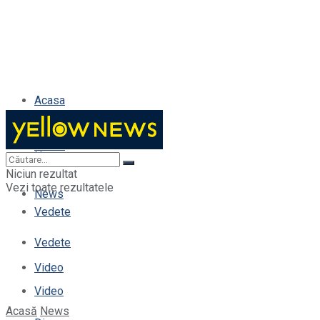
Acasa
Acasa
News
Niciun rezultat
Vezi toate rezultatele
News
Vedete
Vedete
Video
Video
Acasă
News