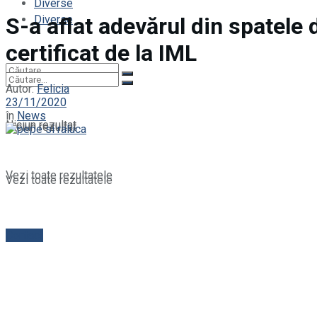
Diverse
Diverse
S-a aflat adevărul din spatele 
certificat de la IML
Autor:
Felicia
23/11/2020
în
News
Niciun rezultat
Niciun rezultat
Vezi toate rezultatele
Vezi toate rezultatele
Contact