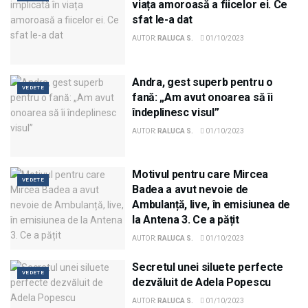
viața amoroasă a fiicelor ei. Ce
sfat le-a dat
AUTOR:
RALUCA S.
01/10/2023
Andra, gest superb pentru o
VEDETE
fană: „Am avut onoarea să îi
îndeplinesc visul”
AUTOR:
RALUCA S.
01/10/2023
Motivul pentru care Mircea
VEDETE
Badea a avut nevoie de
Ambulanță, live, în emisiunea de
la Antena 3. Ce a pățit
AUTOR:
RALUCA S.
01/10/2023
Secretul unei siluete perfecte
VEDETE
dezvăluit de Adela Popescu
AUTOR:
RALUCA S.
01/10/2023