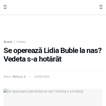
Acasă
Vedete
Se operează Lidia Buble la nas?
Vedeta s-a hotârăt
Autor:
Raluca S.
25/03/2023