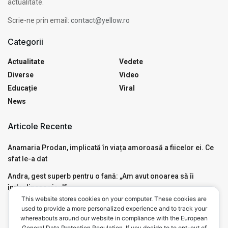
actualitate.
Scrie-ne prin email:
contact@yellow.ro
Categorii
Actualitate
Vedete
Diverse
Video
Educație
Viral
News
Articole Recente
Anamaria Prodan, implicată în viața amoroasă a fiicelor ei. Ce
sfat le-a dat
Andra, gest superb pentru o fană: „Am avut onoarea să îi
îndeplinesc visul”
This website stores cookies on your computer. These cookies are
Motivul pentru care Mircea Badea a avut nevoie de Ambulanță,
used to provide a more personalized experience and to track your
live, în emisiunea de la Antena 3. Ce a pățit
whereabouts around our website in compliance with the European
General Data Protection Regulation. If you decide to to opt-out of