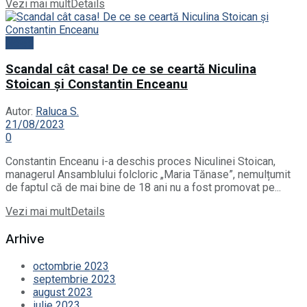
Vezi mai mult
Details
News
Scandal cât casa! De ce se ceartă Niculina
Stoican și Constantin Enceanu
Autor:
Raluca S.
21/08/2023
0
Constantin Enceanu i-a deschis proces Niculinei Stoican,
managerul Ansamblului folcloric „Maria Tănase”, nemulțumit
de faptul că de mai bine de 18 ani nu a fost promovat pe...
Vezi mai mult
Details
Arhive
octombrie 2023
septembrie 2023
august 2023
iulie 2023