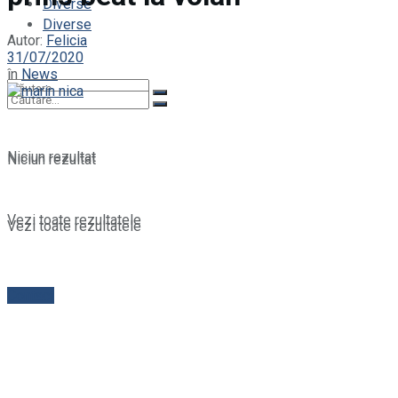
Diverse
Diverse
Autor:
Felicia
31/07/2020
în
News
Niciun rezultat
Niciun rezultat
Vezi toate rezultatele
Vezi toate rezultatele
Contact