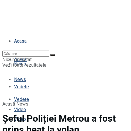
Acasa
Niciun rezultat
Acasa
News
Vezi toate rezultatele
News
Vedete
Vedete
Acasă
News
Video
Șeful Poliției Metrou a fost
Video
prins beat la volan