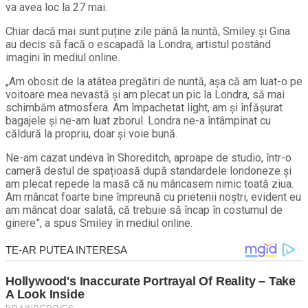
va avea loc la 27 mai.
Chiar dacă mai sunt puține zile până la nuntă, Smiley și Gina
au decis să facă o escapadă la Londra, artistul postând
imagini în mediul online.
„Am obosit de la atâtea pregătiri de nuntă, așa că am luat-o pe
voitoare mea nevastă și am plecat un pic la Londra, să mai
schimbăm atmosfera. Am împachetat light, am și înfășurat
bagajele și ne-am luat zborul. Londra ne-a întâmpinat cu
căldură la propriu, doar și voie bună.
Ne-am cazat undeva în Shoreditch, aproape de studio, într-o
cameră destul de spațioasă după standardele londoneze și
am plecat repede la masă că nu mâncasem nimic toată ziua.
Am mâncat foarte bine împreună cu prietenii noștri, evident eu
am mâncat doar salată, că trebuie să încap în costumul de
ginere”, a spus Smiley în mediul online.