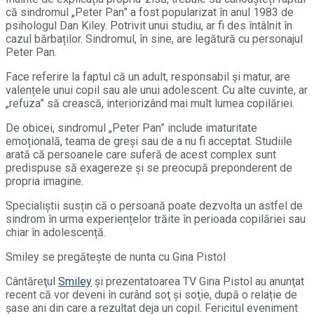
că sindromul „Peter Pan” a fost popularizat în anul 1983 de
psihologul Dan Kiley. Potrivit unui studiu, ar fi des întâlnit în
cazul bărbaților. Sindromul, în sine, are legătură cu personajul
Peter Pan.
Face referire la faptul că un adult, responsabil și matur, are
valențele unui copil sau ale unui adolescent. Cu alte cuvinte, ar
„refuza” să crească, interiorizând mai mult lumea copilăriei.
De obicei, sindromul „Peter Pan” include imaturitate
emoțională, teama de greși sau de a nu fi acceptat. Studiile
arată că persoanele care suferă de acest complex sunt
predispuse să exagereze și se preocupă preponderent de
propria imagine.
Specialiștii susțin că o persoană poate dezvolta un astfel de
sindrom în urma experiențelor trăite în perioada copilăriei sau
chiar în adolescență.
Smiley se pregătește de nunta cu Gina Pistol
Cântăreţul
Smiley
şi prezentatoarea TV Gina Pistol au anunţat
recent că vor deveni în curând soţ şi soţie, după o relație de
șase ani din care a rezultat deja un copil. Fericitul eveniment