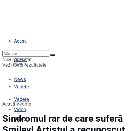
Acasa
Niciun rezultat
Acasa
News
Vezi toate rezultatele
News
Vedete
Vedete
Acasă
Vedete
Video
Sindromul rar de care suferă
Video
Smiley! Artistul a recunoscut