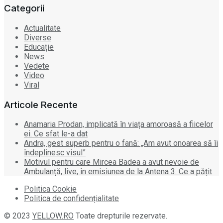
Categorii
Actualitate
Diverse
Educație
News
Vedete
Video
Viral
Articole Recente
Anamaria Prodan, implicată în viața amoroasă a fiicelor
ei. Ce sfat le-a dat
Andra, gest superb pentru o fană: „Am avut onoarea să îi
îndeplinesc visul”
Motivul pentru care Mircea Badea a avut nevoie de
Ambulanță, live, în emisiunea de la Antena 3. Ce a pățit
Politica Cookie
Politica de confidențialitate
© 2023
YELLOW.RO
Toate drepturile rezervate.