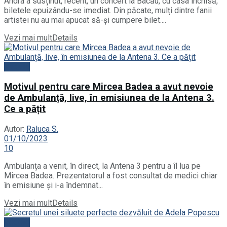
Andra a susținut, recent, un concert la Bacău, cu casa închisă,
biletele epuizându-se imediat. Din păcate, mulți dintre fanii
artistei nu au mai apucat să-și cumpere bilet....
Vezi mai mult
Details
Vedete
Motivul pentru care Mircea Badea a avut nevoie
de Ambulanță, live, în emisiunea de la Antena 3.
Ce a pățit
Autor:
Raluca S.
01/10/2023
10
Ambulanța a venit, în direct, la Antena 3 pentru a îl lua pe
Mircea Badea. Prezentatorul a fost consultat de medici chiar
în emisiune și i-a îndemnat...
Vezi mai mult
Details
Vedete