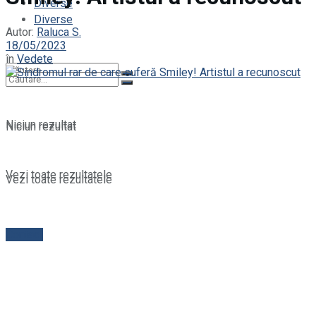
Diverse
Diverse
Autor:
Raluca S.
18/05/2023
în
Vedete
Niciun rezultat
Niciun rezultat
Vezi toate rezultatele
Vezi toate rezultatele
Contact