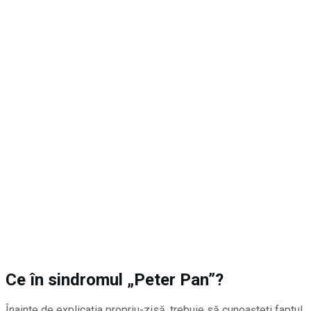
Ce în sindromul „Peter Pan”?
Înainte de explicația propriu-zisă, trebuie să cunoașteți faptul