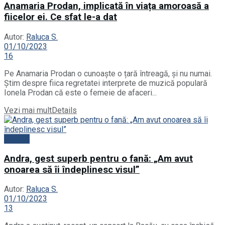
Anamaria Prodan, implicată în viața amoroasă a
fiicelor ei. Ce sfat le-a dat
Autor:
Raluca S.
01/10/2023
16
Pe Anamaria Prodan o cunoaște o țară întreagă, și nu numai.
Știm despre fiica regretatei interprete de muzică populară
Ionela Prodan că este o femeie de afaceri...
Vezi mai mult
Details
Vedete
Andra, gest superb pentru o fană: „Am avut
onoarea să îi îndeplinesc visul”
Autor:
Raluca S.
01/10/2023
13