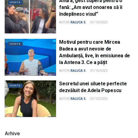
Andra, gest superb pentru o
VEDETE
fană: „Am avut onoarea să îi
îndeplinesc visul”
AUTOR:
RALUCA S.
01/10/2023
Motivul pentru care Mircea
VEDETE
Badea a avut nevoie de
Ambulanță, live, în emisiunea de
la Antena 3. Ce a pățit
AUTOR:
RALUCA S.
01/10/2023
Secretul unei siluete perfecte
VEDETE
dezvăluit de Adela Popescu
AUTOR:
RALUCA S.
01/10/2023
Arhive