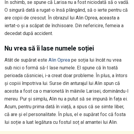
În schimb, se spune că Larisa nu a fost niciodată să o vadă.
O singură dată a rugat-o însă plângând, să o ierte pentru că
are copii de crescut. În obrazul lui Alin Oprea, aceasta a
iertat-o și a scăpat de închisoare. Din nefericire, femeia a
decedat după accident.
Nu vrea să îi lase numele soției
Atât de supărat este
Alin Oprea
pe soția lui încât nu vrea
sub nici o formă să-I lase numele. El spune că în toată
perioada căsniciei, i-a creat doar probleme. În plus, a întors
și copiii împotriva lui. Surse din anturajul lui Alin spun că
acesta a fost ca o marionetă în mâinile Larisei, dominându-l
mereu. Pur și simplu, Alin nu a putut să se impună în fața ei.
Acum, pentru prima dată în viață, a spus că se simte liber,
că are și el personalitate. În plus, el e supărat foc că fosta
lui soție a luat legătura cu fostul soț al amantei lui Alin.