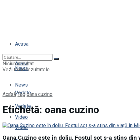
Acasa
Niciun rezultat
Acasa
News
Vezi toate rezultatele
News
Vedete
Acasă
Tag
oana cuzino
Vedete
Etichetă:
oana cuzino
Video
Video
Oana Cuzino este în doliu. Fostul soț s-a stins din 