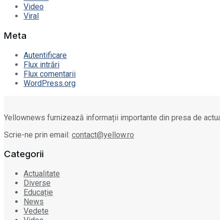
Video
Viral
Meta
Autentificare
Flux intrări
Flux comentarii
WordPress.org
Yellownews furnizează informații importante din presa de actua
Scrie-ne prin email:
contact@yellow.ro
Categorii
Actualitate
Diverse
Educație
News
Vedete