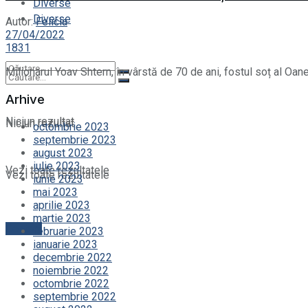
Diverse
Diverse
Autor:
Felicia
27/04/2022
1831
Milionarul Yoav Shtern, în vârstă de 70 de ani, fostul soț al Oan
Arhive
Niciun rezultat
Niciun rezultat
octombrie 2023
septembrie 2023
august 2023
iulie 2023
Vezi toate rezultatele
Vezi toate rezultatele
iunie 2023
mai 2023
aprilie 2023
martie 2023
Contact
februarie 2023
ianuarie 2023
decembrie 2022
noiembrie 2022
octombrie 2022
septembrie 2022