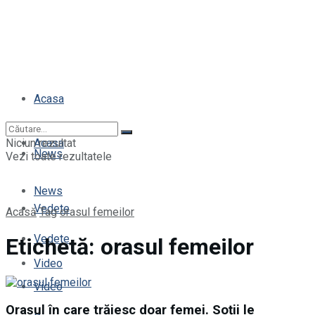
Acasa
Niciun rezultat
Acasa
News
Vezi toate rezultatele
News
Vedete
Acasă
Tag
orasul femeilor
Vedete
Etichetă:
orasul femeilor
Video
Video
Orașul în care trăiesc doar femei. Soții le