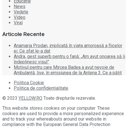
Educație
News
Vedete
Video
Viral
Articole Recente
Anamaria Prodan, implicată în viața amoroasă a fiicelor
ei. Ce sfat le-a dat
Andra, gest superb pentru o fană: „Am avut onoarea să îi
îndeplinesc visul”
Motivul pentru care Mircea Badea a avut nevoie de
Ambulanță, live, în emisiunea de la Antena 3. Ce a pățit
Politica Cookie
Politica de confidențialitate
© 2023
YELLOW.RO
Toate drepturile rezervate.
This website stores cookies on your computer. These
cookies are used to provide a more personalized experience
and to track your whereabouts around our website in
compliance with the European General Data Protection