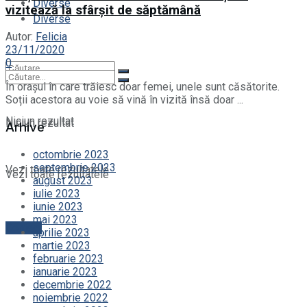
Diverse
vizitează la sfârșit de săptămână
Diverse
Autor:
Felicia
23/11/2020
0
În orașul în care trăiesc doar femei, unele sunt căsătorite.
Soții acestora au voie să vină în vizită însă doar ...
Niciun rezultat
Niciun rezultat
Arhive
octombrie 2023
septembrie 2023
Vezi toate rezultatele
Vezi toate rezultatele
august 2023
iulie 2023
iunie 2023
mai 2023
Contact
aprilie 2023
martie 2023
februarie 2023
ianuarie 2023
decembrie 2022
noiembrie 2022